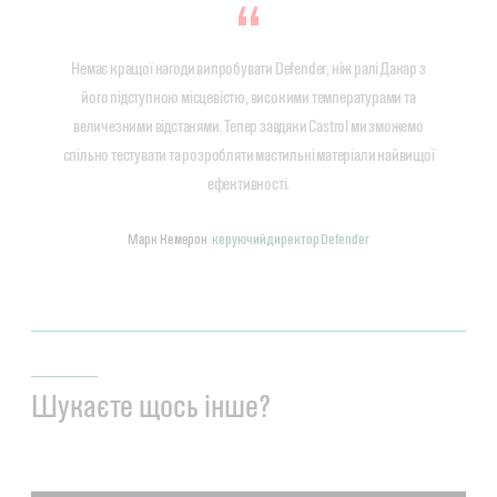
Немає кращої нагоди випробувати Defender, ніж ралі Дакар з
його підступною місцевістю, високими температурами та
величезними відстанями. Тепер завдяки Castrol ми зможемо
спільно тестувати та розробляти мастильні матеріали найвищої
ефективності.
Марк Кемерон
керуючий директор Defender
Шукаєте щось інше?