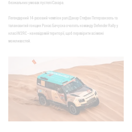
безжальних умовах пустелі Сахара.
Легендарний 14-разовий чемпіон ралі Дакар Стефан Петерханзель та
талановитий гонщик Рокас Бачуска очолять команду Defender Rally у
класі W2RC – на невідомій території, щоб перевірити всі межі
можливостей.