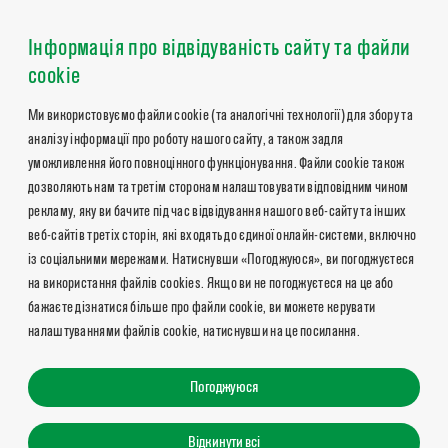
Інформація про відвідуваність сайту та файли
cookie
Ми використовуємо файли cookie (та аналогічні технології) для збору та
аналізу інформації про роботу нашого сайту, а також задля
уможливлення його повноцінного функціонування. Файли cookie також
дозволяють нам та третім сторонам налаштовувати відповідним чином
рекламу, яку ви бачите під час відвідування нашого веб-сайту та інших
веб-сайтів третіх сторін, які входять до єдиної онлайн-системи, включно
із соціальними мережами. Натиснувши «Погоджуюся», ви погоджуєтеся
на використання файлів cookies. Якщо ви не погоджуєтеся на це або
бажаєте дізнатися більше про файли cookie, ви можете керувати
налаштуваннями файлів cookie, натиснувши на це посилання.
Погоджуюся
Відкинути всі