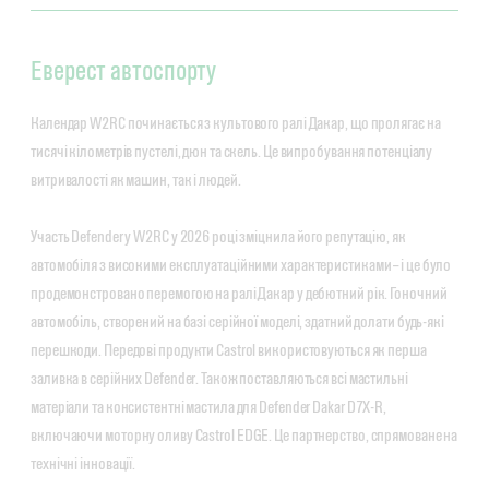
Еверест автоспорту
Календар W2RC починається з культового ралі Дакар, що пролягає на
тисячі кілометрів пустелі, дюн та скель. Це випробування потенціалу
витривалості як машин, так і людей.
Участь Defender у W2RC у 2026 році зміцнила його репутацію, як
автомобіля з високими експлуатаційними характеристиками – і це було
продемонстровано перемогою на ралі Дакар у дебютний рік. Гоночний
автомобіль, створений на базі серійної моделі, здатний долати будь-які
перешкоди. Передові продукти Castrol використовуються як перша
заливка в серійних Defender. Також поставляються всі мастильні
матеріали та консистентні мастила для Defender Dakar D7X-R,
включаючи моторну оливу Castrol EDGE. Це партнерство, спрямоване на
технічні інновації.