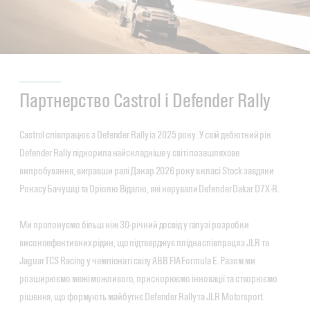
Партнерство Castrol і Defender Rally
Castrol співпрацює з Defender Rally із 2025 року. У свій дебютний рік
Defender Rally підкорила найскладніше у світі позашляхове
випробування, вигравши ралі Дакар 2026 року в класі Stock завдяки
Рокасу Бачушці та Оріолю Відалю, які керували Defender Dakar D7X-R.
Ми пропонуємо більш ніж 30-річний досвід у галузі розробки
високоефективних рідин, що підтверджує плідна співпраця з JLR та
Jaguar TCS Racing у чемпіонаті світу ABB FIA Formula E. Разом ми
розширюємо межі можливого, прискорюємо інновації та створюємо
рішення, що формують майбутнє Defender Rally та JLR Motorsport.