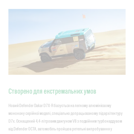
Створено для екстремальних умов
Новий Defender Dakar D7X-R базується на легкому алюмінієвому
монококу серійної моделі, спеціально допрацьованому під архітектуру
D7x. Оснащений 4,4-літровим двигуном V8 з подвійним турбонаддувом
від Defender OCTA, автомобіль пройшов ретельні випробування у