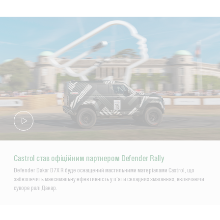
Castrol став офіційним партнером Defender Rally
Defender Dakar D7X R буде оснащений мастильними матеріалами Castrol, що
забезпечить максимальну ефективність у п'яти складних змаганнях, включаючи
суворе ралі Дакар.