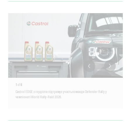
1
of
6
Castrol EDGE з гордістю підтримує участь команди Defender Rally у
чемпіонаті World Rally-Raid 2026.