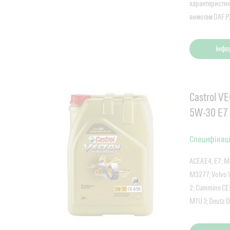
характеристик 
вимогам DAF PX
Інфо
Castrol V
5W-30 E7
Специфікаці
ACEA E4, E7; 
M3277; Volvo V
2; Cummins CE
MTU 3; Deutz D