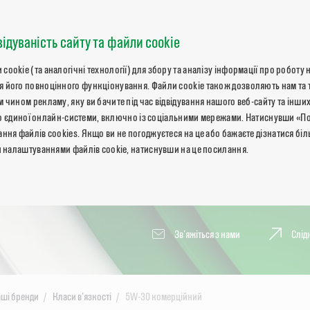
відуваність сайту та файли cookie
okie (та аналогічні технології) для збору та аналізу інформації про роботу 
 його повноцінного функціонування. Файли cookie також дозволяють нам та 
 чином рекламу, яку ви бачите під час відвідування нашого веб-сайту та інших
ь до єдиної онлайн-системи, включно із соціальними мережами. Натиснувши «П
ння файлів cookies. Якщо ви не погоджуєтеся на це або бажаєте дізнатися бі
и налаштуваннями файлів cookie, натиснувши на це посилання.
Зв'яжіться з нами
Слід
ші бренди
Класи в'язкості
5W-30 комерційний