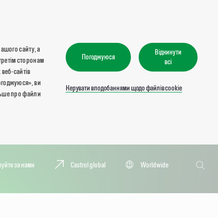
нашого сайту, а
Відкинути
Погоджуюся
третім сторонам
всі
 веб-сайтів
огоджуюся», ви
Керувати вподобаннями щодо файлів cookie
льше про файли
Пошук
куйте за нами
Castrol global
Worldwide
Пошук