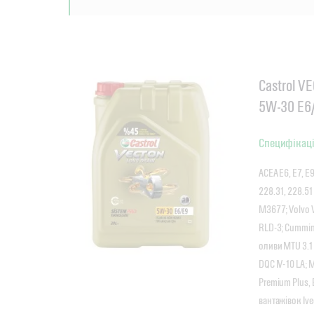
Castrol V
5W-30 E6
Специфікаці
ACEA E6, E7, E9
228.31, 228.5
M3677; Volvo V
RLD-3; Cummin
оливи MTU 3.1;
DQC IV-10 LA; 
Premium Plus, 
вантажівок Iv