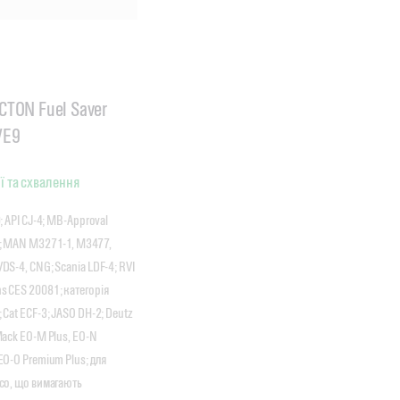
ECTON Fuel Saver
/E9
ї та схвалення
; API CJ-4; MB-Approval
1; MAN M3271-1, M3477,
DS-4, CNG; Scania LDF-4; RVI
s CES 20081; категорія
 Cat ECF-3; JASO DH-2; Deutz
Mack EO-M Plus, EO-N
EO-O Premium Plus; для
eco, що вимагають