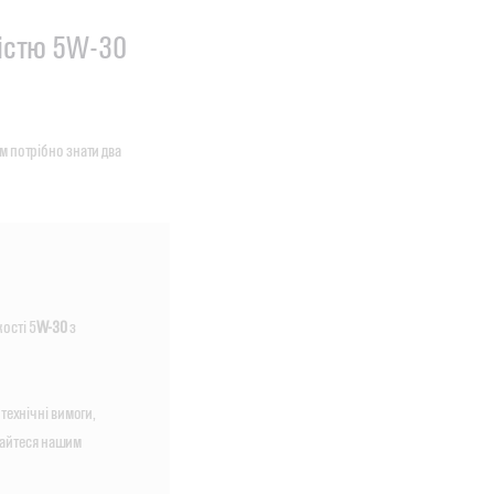
кістю 5W-30
м потрібно знати два
кості 5
W-30
з
технічні вимоги,
стайтеся нашим