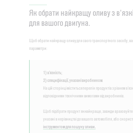
Як обрати найкращу оливу з в'яз
для вашого двигуна.
Щоб обрати найкращу оливу для свого транспортного засобу, ва
параметри:
1) в'язкість;
2) специфікації, указані виробником
.
На цій сторінці міститься перелік продуктів з рівнем в'яз
відповідними технічними вимогами від виробників.
Щоб підібрати продукт якнайкраще, завжди враховуйте 
указані в керівництві до вашого автомобіля, або скори
інструментом для пошуку оливи
.