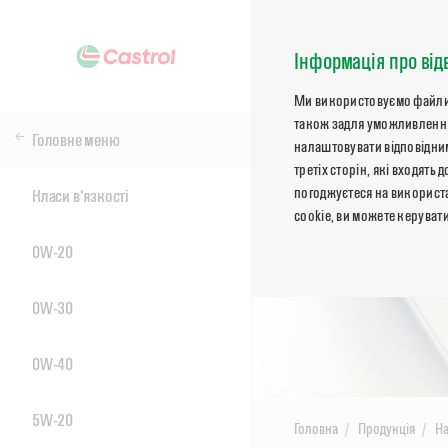
Інформація про від
Ми використовуємо файли co
також задля уможливлення
Головне меню
налаштовувати відповідним
третіх сторін, які входят
погоджуєтеся на використа
Класи в'язкості
cookie, ви можете керуват
0W-20
0W-30
0W-40
5W-20
Головна
Продукція
На