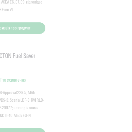
ACEA E6, E7, E9; відповідає
 Euro VI
рмація про продукт
ECTON Fuel Saver
ї та схвалення
MB-Approval 228.5; MAN
DS-3; Scania LDF-3; RVI RLD-
S 20077; категорія оливи
QC III-10; Mack EO-N