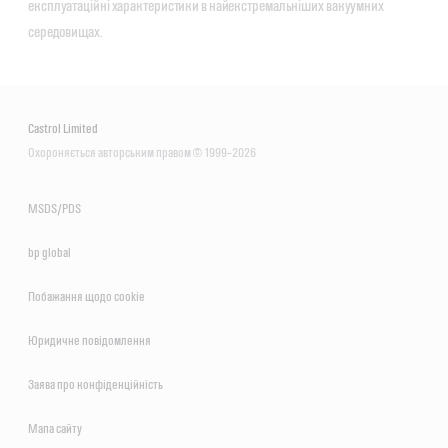
експлуатаційні характеристики в найекстремальніших вакуумних 
середовищах.
Castrol Limited
Охороняється авторським правом © 1999–2026
MSDS/PDS
bp global
Побажання щодо сookie
Юридичне повідомлення
Заява про конфіденційність
Мапа сайту