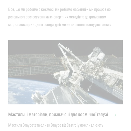
Все, що ми робимо в космосі, ми робимо на Землі –  ми працюємо 
ретельно з застосуванням експертних методів та дотриманням 
моральних принципів всюди, де б ми не виявляли нашу діяльність.
Мастильні матеріали, призначені для космічної галузі
Мастила Braycote та оливи Brayco від Castrol уможливлюють 