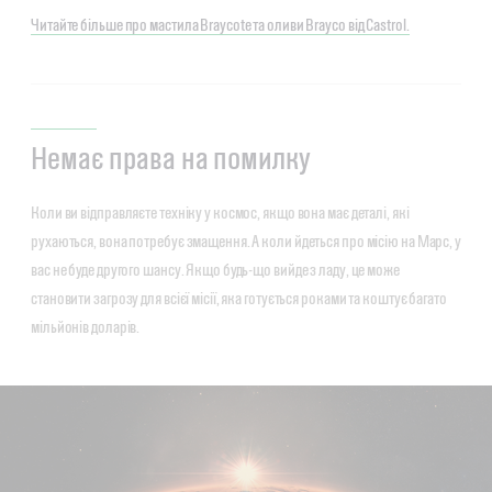
Читайте більше про мастила Braycote та оливи Brayco від Castrol.
Немає права на помилку
Коли ви відправляєте техніку у космос, якщо вона має деталі, які
рухаються, вона потребує змащення. А коли йдеться про місію на Марс, у
вас не буде другого шансу. Якщо будь-що вийде з ладу, це може
становити загрозу для всієї місії, яка готується роками та коштує багато
мільйонів доларів.