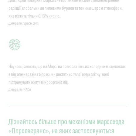
Для людей поверхня Марса є не гостинним місцем з високим рівнем
радіації, глобальними пиловими бурями та тонким шаром атмосфери,
яка містить тільки 0.13% кисню.
Джерело: Space.com
Науковці знають, що на Марсі на полюсах і інших холодних місцевостях
є лід, але наразі не відомо, чи достатньо талої води влітку, щоб
підтримувати життя мікроорганізмів.
Джерело: НАСА
Дізнайтесь більше про механізми марсохода
«Персеверанс», на яких застосовуються