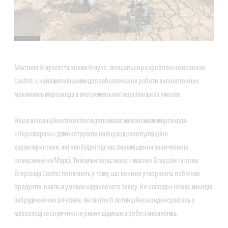
Мастила Braycote та оливи Brayco, спеціально розроблені компанією
Castrol, є найважливішими для забезпечення роботи високоточних
механізмів марсохода в екстремальних марсіанських умовах.
Наша інноваційна технологія допомагає механізмам марсохода
«Персеверанс» демонструвати найкращі експлуатаційні
характеристики, які необхідні під час переміщення величезною
поверхнею на Марсі. Унікальні властивості мастил Braycote та олив
Brayco від Castrol полягають у тому, що вони не утворюють побічних
продуктів, навіть в умовах надвисокого тиску. Як наслідок немає викидів
забруднюючих речовин, які могли б потенційно конденсуватись у
марсоході та спричиняти ризик відмови в роботі механізмів.