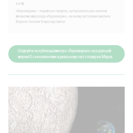
1
of
10
«Персеверанс» – подивіться галерею, щоб дізнатись про ключові
механізми марсохода «Персеверанс», на якому застосовані мастила
Braycote та оливи Brayco від Castrol.
Слідкуйте за публікаціями про «Персеверанс» в соціальній
мережі Х з оновленнями в реальному часі з поверхні Марса.