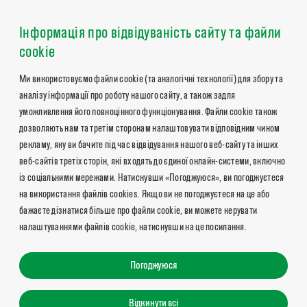
Інформація про відвідуваність сайту та файли
cookie
Ми використовуємо файли cookie (та аналогічні технології) для збору та
аналізу інформації про роботу нашого сайту, а також задля
уможливлення його повноцінного функціонування. Файли cookie також
дозволяють нам та третім сторонам налаштовувати відповідним чином
рекламу, яку ви бачите під час відвідування нашого веб-сайту та інших
веб-сайтів третіх сторін, які входять до єдиної онлайн-системи, включно
із соціальними мережами. Натиснувши «Погоджуюся», ви погоджуєтеся
на використання файлів cookies. Якщо ви не погоджуєтеся на це або
бажаєте дізнатися більше про файли cookie, ви можете керувати
налаштуваннями файлів cookie, натиснувши на це посилання.
Погоджуюся
Відкинути всі