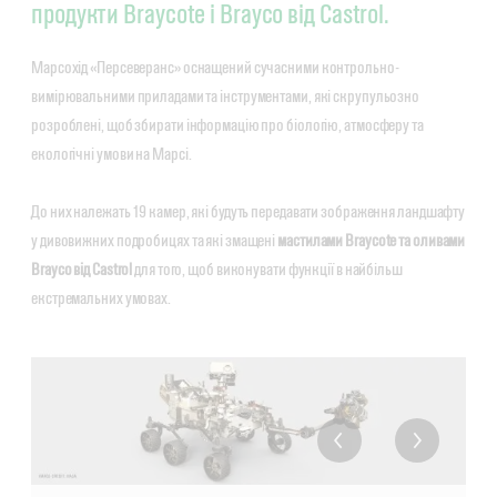
продукти Braycote і Brayco від Castrol.
Марсохід «Персеверанс» оснащений сучасними контрольно-
вимірювальними приладами та інструментами, які скрупульозно
розроблені, щоб збирати інформацію про біологію, атмосферу та
екологічні умови на Марсі.
До них належать 19 камер, які будуть передавати зображення ландшафту
у дивовижних подробицях та які змащені
мастилами Braycote та оливами
Brayco від Castrol
для того, щоб виконувати функції в найбільш
екстремальних умовах.