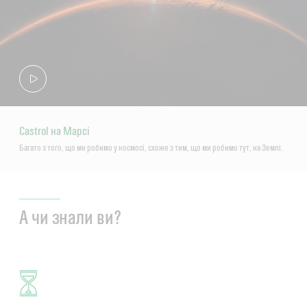
Castrol на Марсі
Багато з того, що ми робимо у космосі, схоже з тим, що ми робимо тут, на Землі.
А чи знали ви?