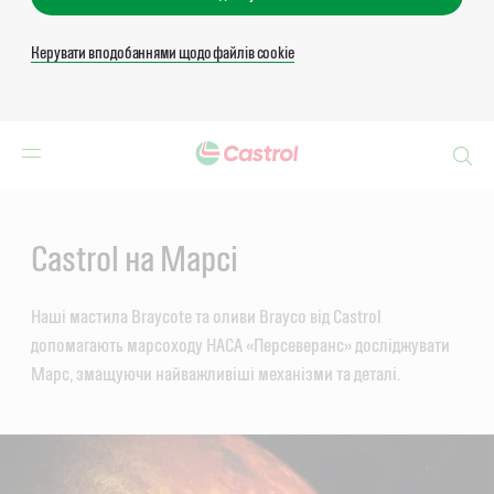
Керувати вподобаннями щодо файлів cookie
Search
Main
Content
Castrol на Марсі
Наші мастила Braycote та оливи Brayco від Castrol
допомагають марсоходу НАСА «Персеверанс» досліджувати
Марс, змащуючи найважливіші механізми та деталі.