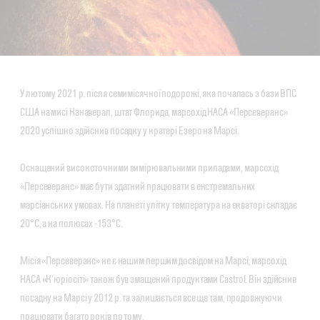
У лютому 2021 р. після семимісячної подорожі, яка почалась з бази ВПС
США на мисі Канаверал, штат Флорида, марсохід НАСА «Персеверанс»
2020 успішно здійснив посадку у кратері Езеро на Марсі.
Оснащений високоточними вимірювальними приладами, марсохід
«Персеверанс» має бути здатний працювати в екстремальних
марсіанських умовах. На планеті улітку температура на екваторі складає
20°C, а на полюсах -153°C.
Місія «Персеверанс» не є нашим першим досвідом на Марсі; марсохід
НАСА «К’юріосіті» також був змащений продуктами Castrol. Він здійснив
посадку на Марсі у 2012 р. та залишається все ще там, продовжуючи
працювати багато років по тому.