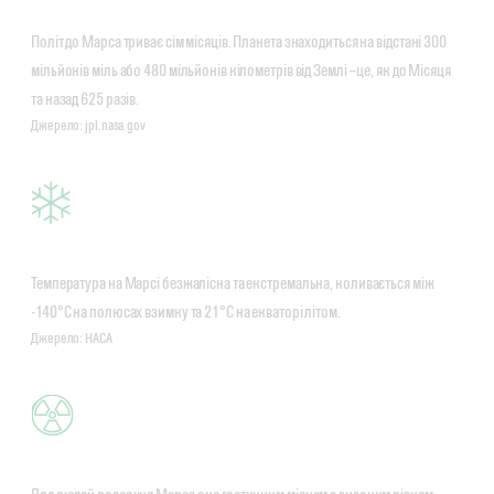
Політ до Марса триває сім місяців. Планета знаходиться на відстані 300
мільйонів міль або 480 мільйонів кілометрів від Землі – це, як до Місяця
та назад 625 разів.
Джерело: jpl.nasa.gov
Температура на Марсі безжалісна та екстремальна, коливається між
-140°C на полюсах взимку та 21°C на екваторі літом.
Джерело: НАСА