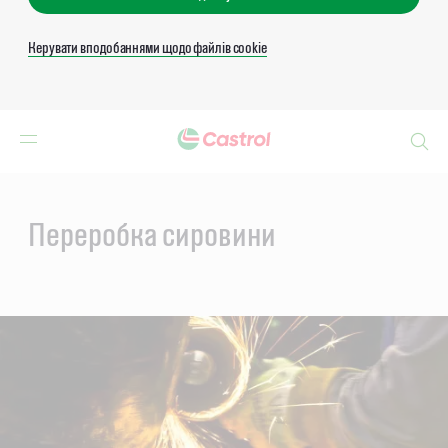
Керувати вподобаннями щодо файлів cookie
Search
Main
Content
Переробка сировини