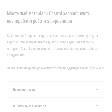
Мастильні матеріали Castrol забезпечують
безперебійні роботи з сировиною
Важливо, щоб сировина продовжувала надходити в доменну піч/на
виробництво заліза прямого відновлення без зупинки. Мастильні
матеріали Castrol можуть допомогти вам вести вашу діяльність більш
продуктивно.
Наші інженери з рідин рекомендують такі продукти для вашої діяльності:
Вапняний завод
Рекомендована продукція
Агломераційна фабрика