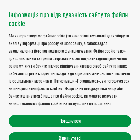
Інформація про відвідуваність сайту та файли
cookie
Ми використовуємо файли cookie (та аналогічні технології) для збору та
аналізу інформації про роботу нашого сайту, а також задля
уможливлення його повноцінного функціонування. Файли cookie також
дозволяють нам та третім сторонам налаштовувати відповідним чином
рекламу, яку ви бачите під час відвідування нашого веб-сайту та інших
веб-сайтів третіх сторін, які входять до єдиної онлайн-системи, включно
із соціальними мережами. Натиснувши «Погоджуюся», ви погоджуєтеся
на використання файлів cookies. Якщо ви не погоджуєтеся на це або
бажаєте дізнатися більше про файли cookie, ви можете керувати
налаштуваннями файлів cookie, натиснувши на це посилання.
Погоджуюся
Відкинути всі