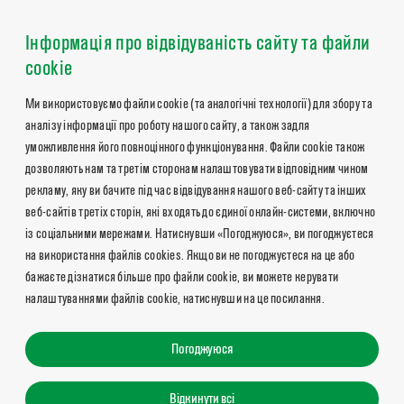
Інформація про відвідуваність сайту та файли
cookie
Ми використовуємо файли cookie (та аналогічні технології) для збору та
аналізу інформації про роботу нашого сайту, а також задля
уможливлення його повноцінного функціонування. Файли cookie також
дозволяють нам та третім сторонам налаштовувати відповідним чином
рекламу, яку ви бачите під час відвідування нашого веб-сайту та інших
веб-сайтів третіх сторін, які входять до єдиної онлайн-системи, включно
із соціальними мережами. Натиснувши «Погоджуюся», ви погоджуєтеся
на використання файлів cookies. Якщо ви не погоджуєтеся на це або
бажаєте дізнатися більше про файли cookie, ви можете керувати
налаштуваннями файлів cookie, натиснувши на це посилання.
Погоджуюся
Відкинути всі