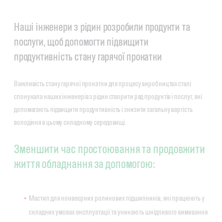
Наші інженери з рідин розробили продукти та
послуги, щоб допомогти підвищити
продуктивність стану гарячої прокатки
Важливість стану гарячої прокатки для процесу виробництва сталі
спонукала наших інженерів з рідин створити ряд продуктів і послуг, які
допомагають підвищити продуктивність і знизити загальну вартість
володіння в цьому складному середовищі.
Зменшити час простоювання та продовжити
життя обладнання за допомогою:
Мастил для конвеєрних роликових підшипників, які працюють у
складних умовах експлуатації та уникають шкідливого вимивання