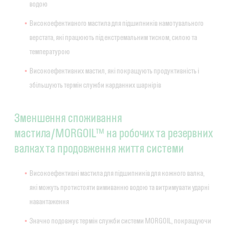
водою
Високоефективного мастила для підшипників намотувального
верстата, які працюють під екстремальним тиском, силою та
температурою
Високоефективних мастил, які покращують продуктивність і
збільшують термін служби карданних шарнірів
Зменшення споживання
мастила/MORGOIL™ на робочих та резервних
валках та продовження життя системи
Високоефективні мастила для підшипників для кожного валка,
які можуть протистояти вимиванню водою та витримувати ударні
навантаження
Значно подовжує термін служби системи MORGOIL, покращуючи