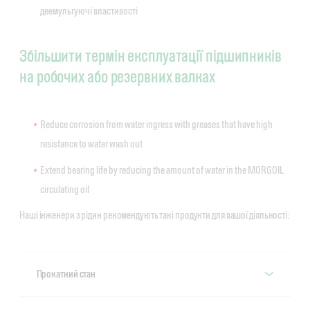
деемульгуючі властивості
Збільшити термін експлуатації підшипників
на робочих або резервних валках
Reduce corrosion from water ingress with greases that have high
resistance to water wash out
Extend bearing life by reducing the amount of water in the MORGOIL
circulating oil
Наші інженери з рідин рекомендують такі продукти для вашої діяльності:
Прокатний стан
Рекомендована продукція