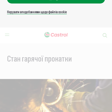
Керувати вподобаннями щодо файлів cookie
Search
Main
Content
Стан гарячої прокатки