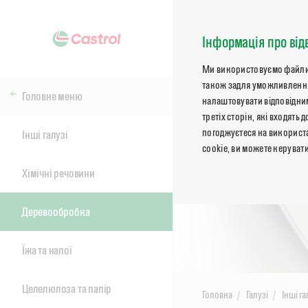
Інформація про від
Ми використовуємо файли co
також задля уможливлення
Головне меню
налаштовувати відповідним
третіх сторін, які входят
погоджуєтеся на використа
Інші галузі
cookie, ви можете керуват
Хімічні речовини
Деревообробка
Їжа та напої
Целелюлоза та папір
Головна
Галузі
Інші га