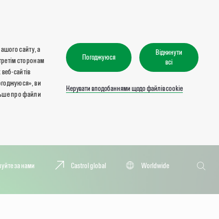
нашого сайту, а
Відкинути
Погоджуюся
третім сторонам
всі
 веб-сайтів
огоджуюся», ви
Керувати вподобаннями щодо файлів cookie
льше про файли
Пошук
куйте за нами
Castrol global
Worldwide
Пошук