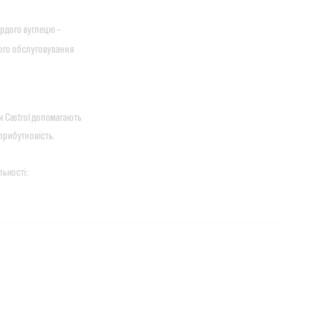
ердого вуглецю –
ого обслуговування
и Castrol допомагають
прибутковість.
льності: