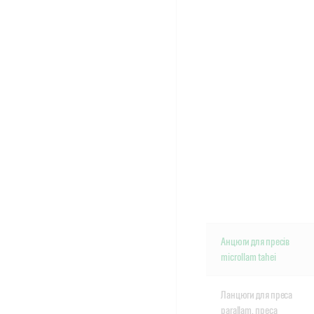
Анцюги для пресів
microllam tahei
Ланцюги для преса
parallam, преса