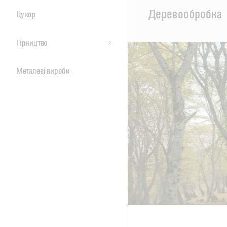
Main
Деревообробка
Цукор
Content
Гірництво
Металеві вироби