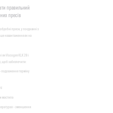
ати правильний
них пресів
обробні преси, у поєднанні з
ьше навантаження як на
 як Viscogen KLK 28 і
х, щоб забезпечити:
 – подовження терміну
ії
ти мастила
мпературах – зменшення