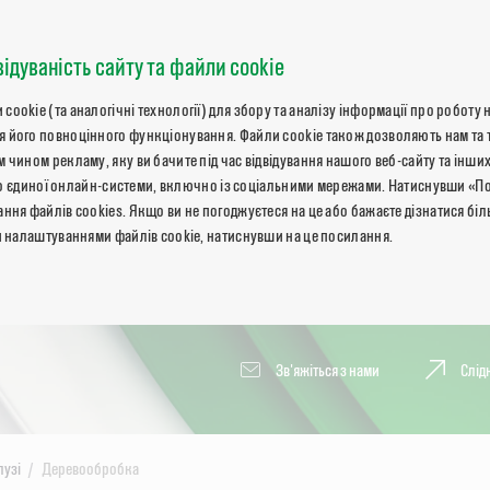
відуваність сайту та файли cookie
okie (та аналогічні технології) для збору та аналізу інформації про роботу 
 його повноцінного функціонування. Файли cookie також дозволяють нам та 
 чином рекламу, яку ви бачите під час відвідування нашого веб-сайту та інших
ь до єдиної онлайн-системи, включно із соціальними мережами. Натиснувши «П
ння файлів cookies. Якщо ви не погоджуєтеся на це або бажаєте дізнатися бі
и налаштуваннями файлів cookie, натиснувши на це посилання.
Зв'яжіться з нами
Слід
лузі
Деревообробка