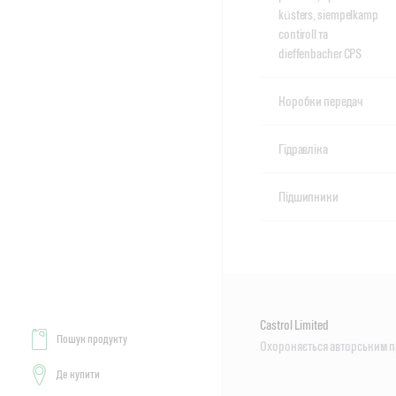
küsters, siempelkamp
contiroll та
dieffenbacher CPS
Коробки передач
Гідравліка
Підшипники
Castrol Limited
Пошук продукту
Охороняється авторським 
Де купити