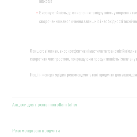
відходів
Високу стійкість до окислення та відсутність утворення тв
скорочення накопичення залишків і необхідності технічн
Ланцюгові оливи, високоефективні мастила та трансмісійні олив
скоротити час простою, покращуючи продуктивність і загальну 
Наші інженери з рідин рекомендують такі продукти для вашої дія
Анцюги для пресів microllam tahei
Рекомендовані продукти