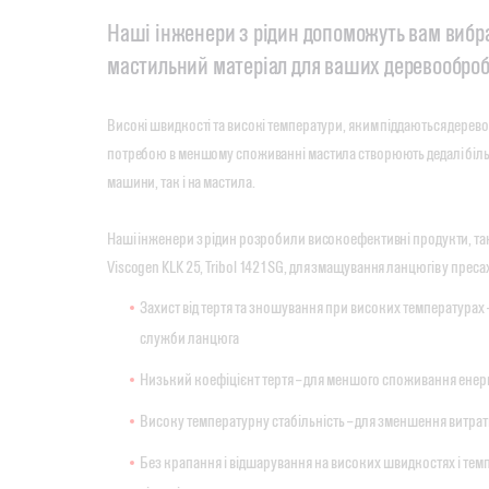
Наші інженери з рідин допоможуть вам вибр
мастильний матеріал для ваших деревооброб
Високі швидкості та високі температури, яким піддаються дерево
потребою в меншому споживанні мастила створюють дедалі біл
машини, так і на мастила.
Наші інженери з рідин розробили високоефективні продукти, такі
Viscogen KLK 25, Tribol 1421SG, для змащування ланцюгів у преса
Захист від тертя та зношування при високих температурах
служби ланцюга
Низький коефіцієнт тертя – для меншого споживання енерг
Високу температурну стабільність – для зменшення витра
Без крапання і відшарування на високих швидкостях і те