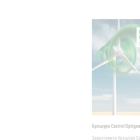
Брошура Castrol Optigea
Завантажити брошуру Cas