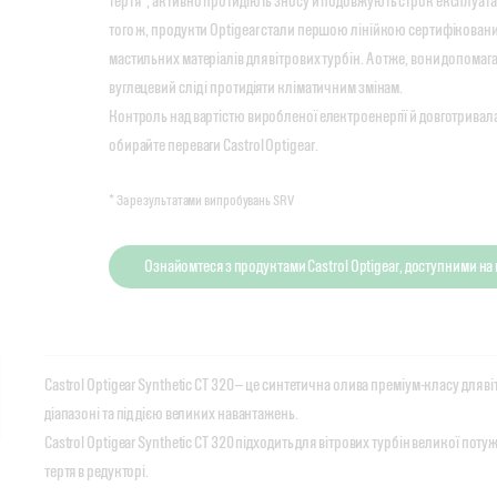
тертя*, активно протидіють зносу й подовжують строк експлуата
того ж, продукти Optigear стали першою лінійкою сертифікован
мастильних матеріалів для вітрових турбін. А отже, вони допома
вуглецевий слід і протидіяти кліматичним змінам.
Контроль над вартістю виробленої електроенергії й довготривала
обирайте переваги Castrol Optigear.
* За результатами випробувань SRV
Ознайомтеся з продуктами Castrol Optigear, доступними н
Castrol Optigear Synthetic CT 320 — це синтетична олива преміум-класу для
діапазоні та під дією великих навантажень.
Castrol Optigear Synthetic CT 320 підходить для вітрових турбін великої по
тертя в редукторі.