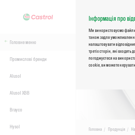
Інформація про від
Ми використовуємо файли co
також задля уможливлення
Головне меню
налаштовувати відповідним
третіх сторін, які входят
погоджуєтеся на використа
Промислові бренди
cookie, ви можете керуват
Alusol
Alusol XBB
Brayco
Hysol
Головна
Продукція
На