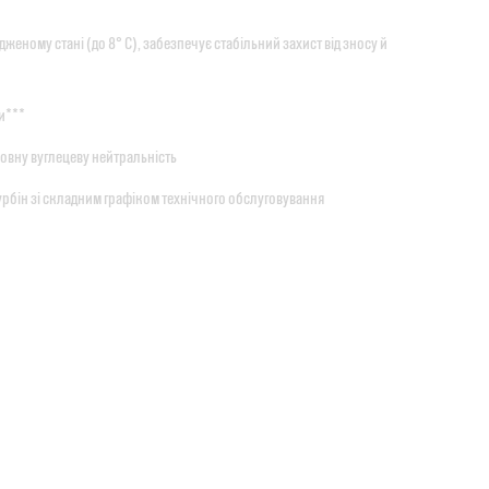
еному стані (до 8° C), забезпечує стабільний захист від зносу й
и***
повну вуглецеву нейтральність
рбін зі складним графіком технічного обслуговування