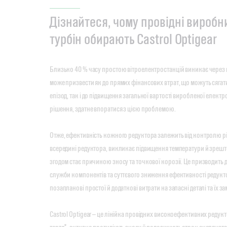
Дізнайтеся, чому провідні виробн
турбін обирають Castrol Optigear
Близько 40 % часу простою вітроелектростанцій виникає через 
може призвести як до прямих фінансових втрат, що можуть сягат
епізод, так і до підвищення загальної вартості виробленої електро
рішення, здатне впоратися з цією проблемою.
Отже, ефективність кожного редуктора залежить від контролю рів
всередині редуктора, викликає підвищення температури й зрешт
згодом стає причиною зносу та точкової корозії. Це призводить
служби компонентів та суттєвого зниження ефективності редук
позапланові простої й додаткові витрати на запасні деталі та їх за
Castrol Optigear — це лінійка провідних високоефективних редук