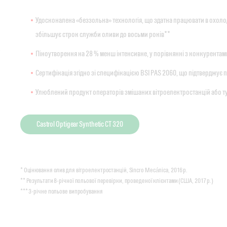
Удосконалена «беззольна» технологія, що здатна працювати в охолодж
збільшує строк служби оливи до восьми років**
Піноутворення на 28 % менш інтенсивне, у порівнянні з конкурентам
Сертифікація згідно зі специфікацією BSI PAS 2060, що підтверджує 
Улюблений продукт операторів змішаних вітроелектростанцій або ту
Castrol Optigear Synthetic CT 320
* Оцінювання олив для вітроелектростанцій, Sincro Mecánica, 2016 р.
** Результати 8-річної польової перевірки, проведеної клієнтами (США, 2017 р.)
*** 3-річне польове випробування