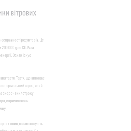
ики вітрових
несправності редукторів. Це
и 200 000 дол. США за
енергії. Однак існує
ня тертя. Тертя, що виникає
ою термальний стрес, який
 до скорочення строку
тора, спричиняючи
міну.
торних олив, які зменшують