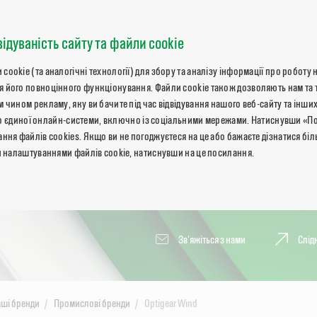
відуваність сайту та файли cookie
okie (та аналогічні технології) для збору та аналізу інформації про роботу 
 його повноцінного функціонування. Файли cookie також дозволяють нам та 
 чином рекламу, яку ви бачите під час відвідування нашого веб-сайту та інших
ь до єдиної онлайн-системи, включно із соціальними мережами. Натиснувши «П
ння файлів cookies. Якщо ви не погоджуєтеся на це або бажаєте дізнатися бі
и налаштуваннями файлів cookie, натиснувши на це посилання.
Зв'яжіться з нами
Слід
ші бренди
Промислові бренди
Optigear Wind