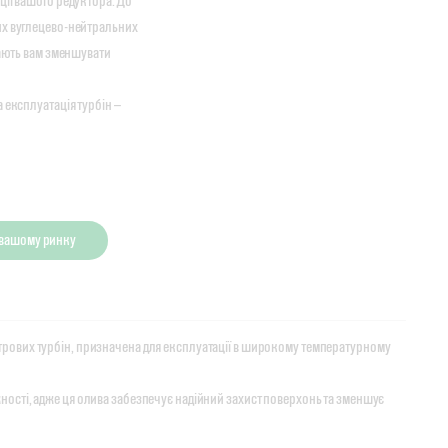
ції вашого редуктора. До
их вуглецево-нейтральних
гають вам зменшувати
 експлуатація турбін —
а вашому ринку
 вітрових турбін, призначена для експлуатації в широкому температурному
тужності, адже ця олива забезпечує надійний захист поверхонь та зменшує