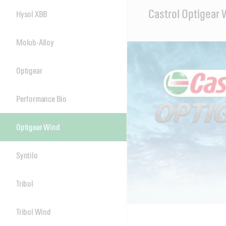
Main
Castrol Optigear
Hysol XBB
Content
Molub-Alloy
Optigear
Performance Bio
Optigear Wind
Syntilo
Tribol
Tribol Wind