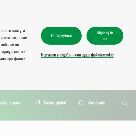
нашого сайту, а
Відкинути
Погоджуюся
третім сторонам
всі
 веб-сайтів
огоджуюся», ви
Керувати вподобаннями щодо файлів cookie
льше про файли
Пошук
куйте за нами
Castrol global
Worldwide
Пошук