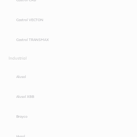
Castrol CRB
Castrol VECTON
Castrol TRANSMAX
Industrial
Alusol
Alusol XBB
Brayco
Hysol