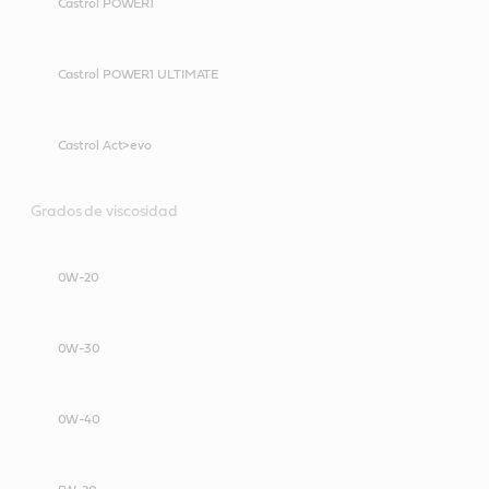
Castrol POWER1
Castrol POWER1 ULTIMATE
Castrol Act>evo
Grados de viscosidad
0W-20
0W-30
0W-40