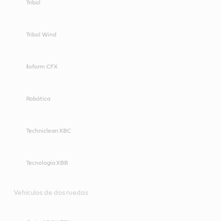
Tribol
Tribol Wind
Iloform CFX
Robótica
Techniclean XBC
Tecnología XBB
Vehículos de dos ruedas