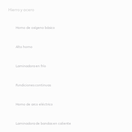
Hierro y acero
Horno de oxígeno básico
Alto horno
Laminadora en frío
Fundiciones continuas
Horno de arco eléctrico
Laminadora de bandas en caliente