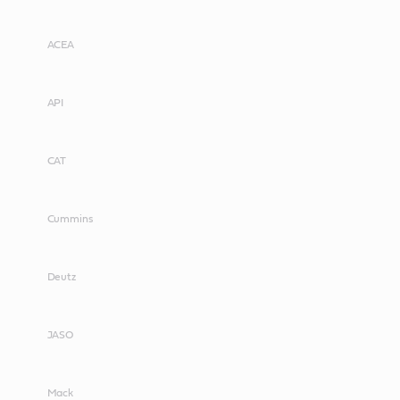
ACEA
API
CAT
Cummins
Deutz
JASO
Mack