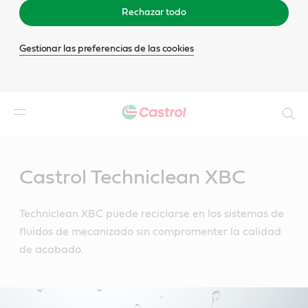
Rechazar todo
Gestionar las preferencias de las cookies
Buscar
Main
Content
Castrol Techniclean XBC
Techniclean XBC puede reciclarse en los sistemas de
fluidos de mecanizado sin compromenter la calidad
de acabado.