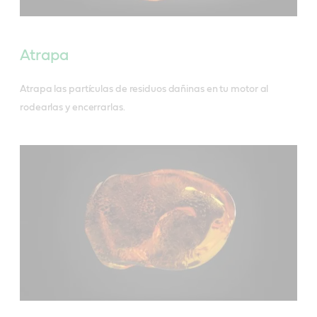
Ficha técnica de producto
Ficha de datos de seguridad
Ficha técnica de producto
Ficha de datos de seguridad
Atrapa
Ficha de datos de seguridad
Atrapa las partículas de residuos dañinas en tu motor al
rodearlas y encerrarlas.