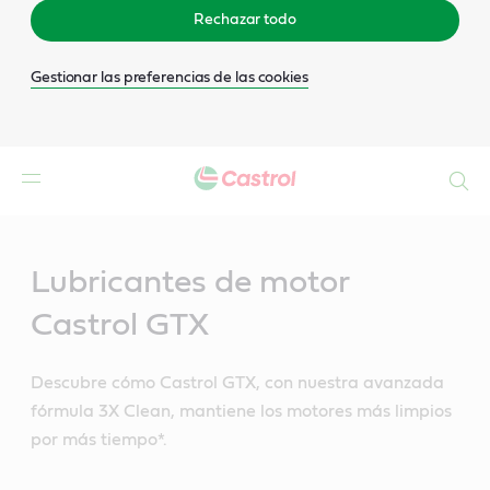
Rechazar todo
Gestionar las preferencias de las cookies
Buscar
Main
Content
Lubricantes de motor
Castrol GTX
Descubre cómo Castrol GTX, con nuestra avanzada
fórmula 3X Clean, mantiene los motores más limpios
por más tiempo*.