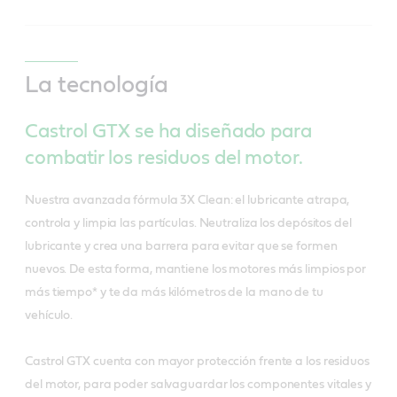
ACEA C2
API SP
ILSAC GF-4
Especificaciones/estándares de la industria
Castrol GTX 20W-50
Especificaciones/estándares de la industria
PSA Approval B71 2290
Renault AN2022
Meets - Ford WSS-M2C913-A / WSS-M2C913-B /
ACEA C3
ACEA C5
La tecnología
WSS-M2C913-C / WSS-M2C913-D
BMW Longlife-04
Renault RN17FE
Enlaces
Enlaces
Castrol GTX se ha diseñado para
MB-Approval 229.51
Enlaces
combatir los residuos del motor.
Ficha técnica de producto
Porsche C30
Ficha técnica de producto
Enlaces
Ficha técnica de producto
Nuestra avanzada fórmula 3X Clean: el lubricante atrapa,
VW 504 00/ 507 00
Ficha de datos de seguridad
Ficha de datos de seguridad
controla y limpia las partículas. Neutraliza los depósitos del
Ficha técnica de producto
Meets MB 229.31
Ficha de datos de seguridad
lubricante y crea una barrera para evitar que se formen
Especificaciones/estándares de la industria
Especificaciones/estándares de la industria
nuevos. De esta forma, mantiene los motores más limpios por
Castrol garantiza que es totalmente apto para su uso
Ficha de datos de seguridad
ACEA C4
más tiempo* y te da más kilómetros de la mano de tu
donde se apliquen las siguientes especificaciones:
ACEA C3
Especificaciones/estándares de la industria
vehículo.
Renault RN0700/RN0710
MB-Approval 226.51
API SN/CF
ACEA C3
Renault RN 0720
Especificaciones/estándares de la industria
Castrol GTX cuenta con mayor protección frente a los residuos
MB-Homologación 229.51
Enlaces
MB-Approval 226.52
del motor, para poder salvaguardar los componentes vitales y
Renault RN0710