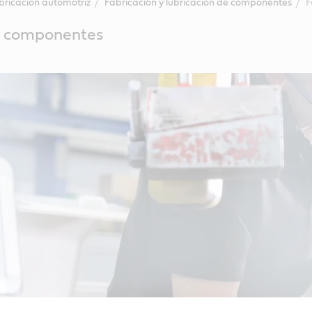
bricación automotriz
Fabricación y lubricación de componentes
F
e componentes