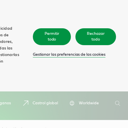
licidad
Permitir
Rechazar
os de
todo
todo
adores,
das las
Gestionar las preferencias de las cookies
estionarlas
én
Buscar
íganos
Castrol global
Worldwide
Busca