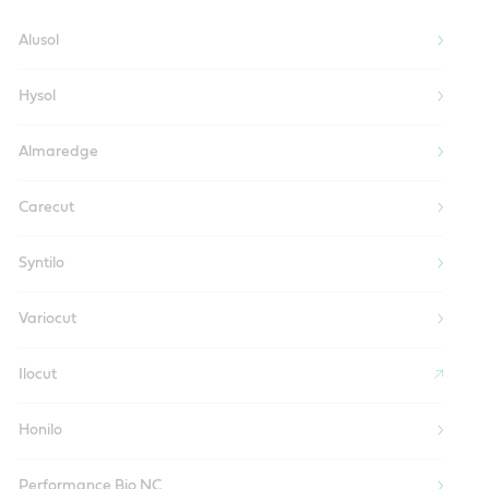
Alusol
Hysol
Almaredge
Carecut
Syntilo
Variocut
Ilocut
Honilo
Performance Bio NC