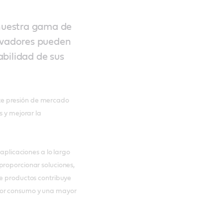
 nuestra gama de
novadores pueden
iabilidad de sus
te presión de mercado
s y mejorar la
 aplicaciones a lo largo
proporcionar soluciones,
de productos contribuye
nor consumo y una mayor