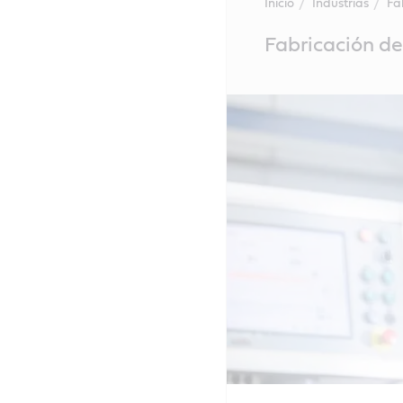
Inicio
Industrias
Fa
Main
Fabricación d
Content