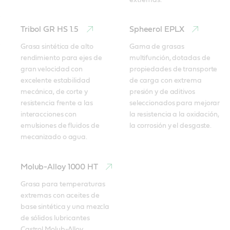
Tribol GR HS 1.5
Spheerol EPLX
Grasa sintética de alto 
Gama de grasas 
rendimiento para ejes de 
multifunción, dotadas de 
gran velocidad con 
propiedades de transporte 
excelente estabilidad 
de carga con extrema 
mecánica, de corte y 
presión y de aditivos 
resistencia frente a las 
seleccionados para mejorar 
interacciones con 
la resistencia a la oxidación, 
emulsiones de fluidos de 
la corrosión y el desgaste.
mecanizado o agua.
Molub-Alloy 1000 HT
Grasa para temperaturas 
extremas con aceites de 
base sintética y una mezcla 
de sólidos lubricantes 
Castrol Molub-Alloy 