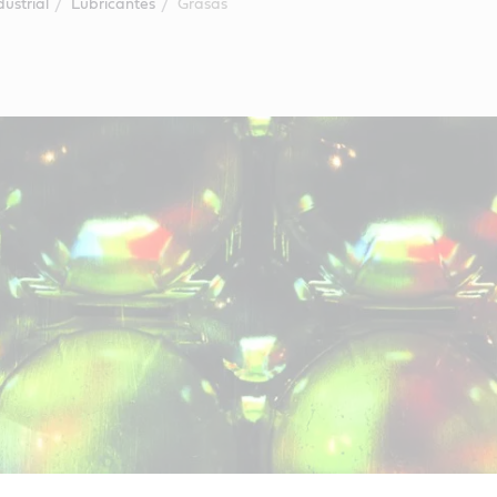
dustrial
Lubricantes
Grasas