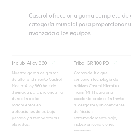
Castrol ofrece una gama completa de 
categoría mundial para proporcionar 
avanzada a los equipos.
Molub-Alloy 860
Tribol GR 100 PD
Nuestra gama de grasas 
Grasas de litio que 
de alto rendimiento Castrol 
contienen tecnología de 
Molub-Alloy 860 ha sido 
aditivos Castrol Microflux 
diseñada para prolongar la 
Trans (MFT) para una 
duración de los 
excelente protección frente 
rodamientos en 
al desgaste y un coeficiente 
aplicaciones de trabajo 
de fricción 
pesado y a temperaturas 
extremadamente bajo, 
elevadas. 
incluso en condiciones 
extremas. 