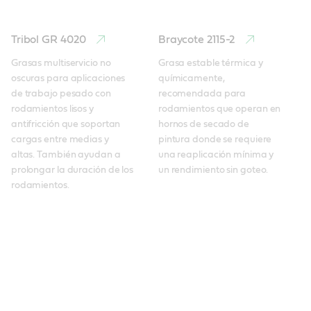
Tribol GR 4020
Braycote 2115-2
Grasas multiservicio no 
Grasa estable térmica y 
oscuras para aplicaciones 
químicamente, 
de trabajo pesado con 
recomendada para 
rodamientos lisos y 
rodamientos que operan en 
antifricción que soportan 
hornos de secado de 
cargas entre medias y 
pintura donde se requiere 
altas. También ayudan a 
una reaplicación mínima y 
prolongar la duración de los 
un rendimiento sin goteo.
rodamientos. 