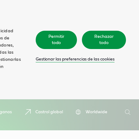
licidad
Permitir
Rechazar
os de
todo
todo
adores,
das las
Gestionar las preferencias de las cookies
estionarlas
én
Buscar
íganos
Castrol global
Worldwide
Busca