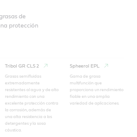
grasas de
una protección
Tribol GR CLS 2
Spheerol EPL
Grasas semifluidas 
Gama de grasa 
extremadamente 
multifunción que 
resistentes al agua y de alto 
proporciona un rendimiento 
rendimiento con una 
fiable en una amplia 
excelente protección contra 
variedad de aplicaciones.
la corrosión, además de 
una alta resistencia a los 
detergentes y la sosa 
cáustica.