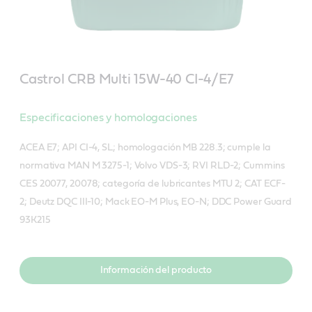
Castrol CRB Multi 15W-40 CI-4/E7
Especificaciones y homologaciones
ACEA E7; API CI-4, SL; homologación MB 228.3; cumple la
normativa MAN M 3275-1; Volvo VDS-3; RVI RLD-2; Cummins
CES 20077, 20078; categoría de lubricantes MTU 2; CAT ECF-
2; Deutz DQC III-10; Mack EO-M Plus, EO-N; DDC Power Guard
93K215
Información del producto