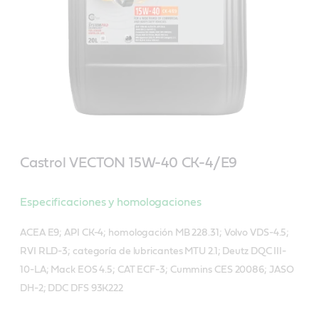
Castrol VECTON 15W-40 CK-4/E9
Especificaciones y homologaciones
ACEA E9; API CK-4; homologación MB 228.31; Volvo VDS-4.5;
RVI RLD-3; categoría de lubricantes MTU 2.1; Deutz DQC III-
10-LA; Mack EOS 4.5; CAT ECF-3; Cummins CES 20086; JASO
DH-2; DDC DFS 93K222