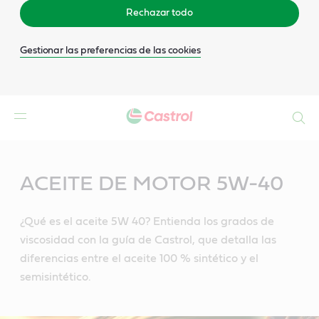
Rechazar todo
Gestionar las preferencias de las cookies
Buscar
Main
Content
ACEITE DE MOTOR 5W-40
¿Qué es el aceite 5W 40? Entienda los grados de
viscosidad con la guía de Castrol, que detalla las
diferencias entre el aceite 100 % sintético y el
semisintético.