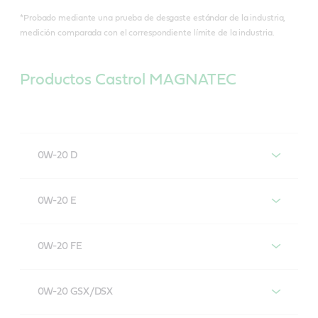
*Probado mediante una prueba de desgaste estándar de la industria,
medición comparada con el correspondiente límite de la industria.
Productos Castrol MAGNATEC
0W-20 D
Castrol MAGNATEC 0W-20 D
0W-20 E
Castrol MAGNATEC 0W-20 E
0W-20 FE
Castrol MAGNATEC 0W-20 FE
0W-20 GSX/DSX