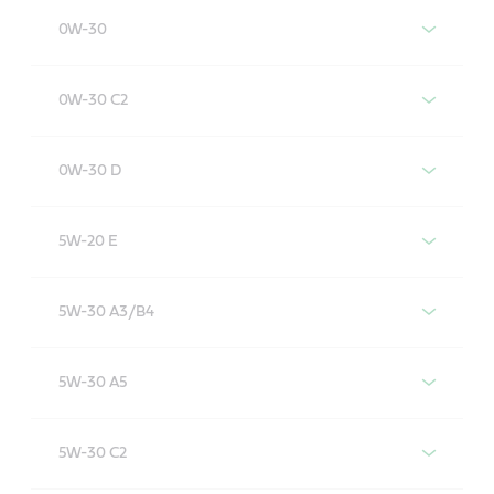
Castrol MAGNATEC 0W-20 GSX/DSX
0W-30
Castrol MAGNATEC 0W-30
0W-30 C2
Castrol MAGNATEC 0W-30 C2
0W-30 D
Castrol MAGNATEC 0W-30 D
5W-20 E
Castrol MAGNATEC 5W-20 E
5W-30 A3/B4
Castrol MAGNATEC 5W-30 A3/B4
5W-30 A5
Castrol MAGNATEC 5W-30 A5
5W-30 C2
Especificaciones/Estándares de la industria