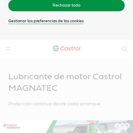
Rechazar todo
Gestionar las preferencias de las cookies
Buscar
Main
Content
Lubricante de motor Castrol
MAGNATEC
Protección continua desde cada arranque