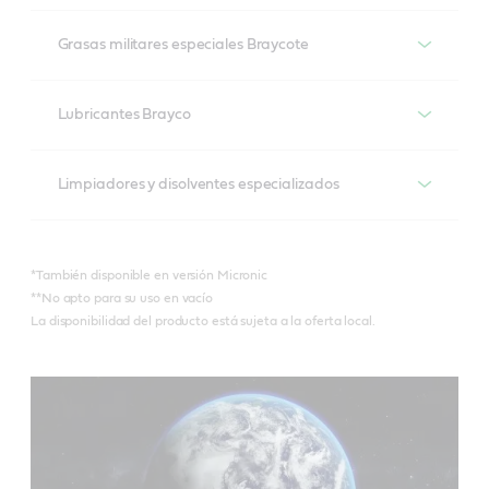
Productos recomendados
Grasas militares especiales Braycote
Braycote 600 EF*
Productos recomendados
Lubricantes Brayco
Braycote 601 EF*
Braycote 804**
Productos recomendados
Limpiadores y disolventes especializados
Braycote 602 EF
Braycote 806**
Brayco 815 Z*
Productos recomendados
Braycote Micronic 700
*También disponible en versión Micronic
Brayco IC X-100
**No apto para su uso en vacío
Braycote Micronic 1613
La disponibilidad del producto está sujeta a la oferta local.
Braycote 296