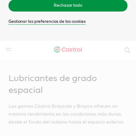
Rechazar todo
Gestionar las preferencias de las cookies
Buscar
Main
Content
Lubricantes de grado
espacial
Las gamas Castrol Braycote y Brayco ofrecen un
máximo rendimiento en las condiciones más duras,
desde el fondo del océano hasta el espacio exterior.