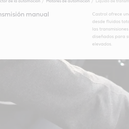
ctor de la automoción
Motores de automoción
Líquido de trans
ansmisión manual
Castrol ofrece u
desde fluidos tot
las transmisione
diseñados para su
elevados.