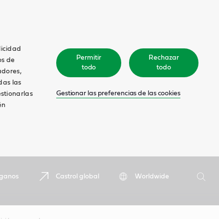
licidad
Permitir
Rechazar
os de
todo
todo
adores,
das las
Gestionar las preferencias de las cookies
estionarlas
én
Buscar
íganos
Castrol global
Worldwide
Busca