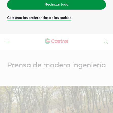
Rechazar todo
Gestionar las preferencias de las cookies
Buscar
Main
Content
Prensa de madera ingeniería