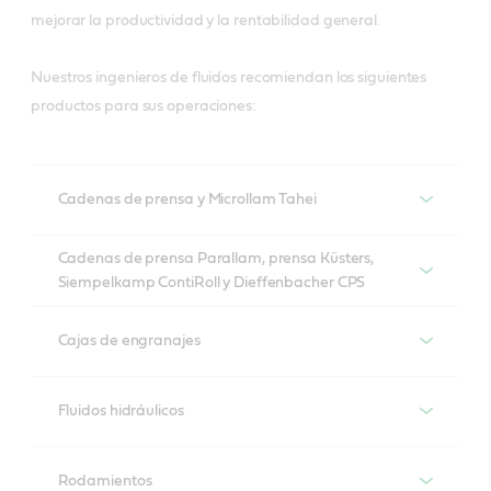
mejorar la productividad y la rentabilidad general.
Nuestros ingenieros de fluidos recomiendan los siguientes
productos para sus operaciones:
Cadenas de prensa y Microllam Tahei
Cadenas de prensa y Microllam Tahei
Cadenas de prensa Parallam, prensa Küsters,
Siempelkamp ContiRoll y Dieffenbacher CPS
Productos recomendados
Cadenas de prensa Parallam, prensa Küsters,
Siempelkamp ContiRoll y Dieffenbacher CPS
Cajas de engranajes
Cadenas exteriores Tribol 1421-150
Cajas de engranajes
Viscogen KLK
Fluidos hidráulicos
Cadenas interiores y placa de apoyo Tribol 1421-680
Aceite totalmente sintético para sistemas de 
Sistemas hidráulicos
Productos recomendados
lubricación de residuos a altas temperaturas de hasta 
Rodamientos