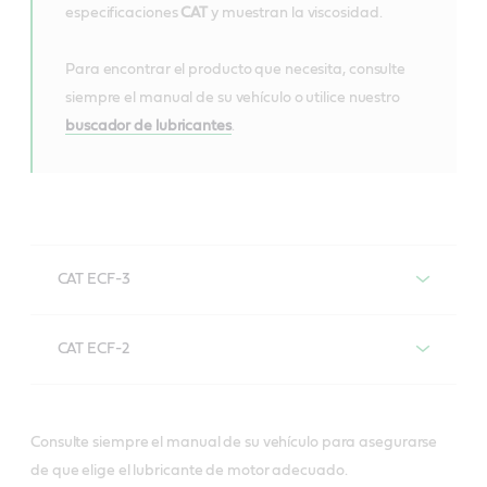
especificaciones
CAT
y muestran la viscosidad.
Para encontrar el producto que necesita, consulte
siempre el manual de su vehículo o utilice nuestro
buscador de lubricantes
.
CAT ECF-3
Lubricantes de motor con la
CAT ECF-2
especificación CAT ECF-3
Lubricantes de motor con la
especificación CAT ECF-2
Consulte siempre el manual de su vehículo para asegurarse
de que elige el lubricante de motor adecuado.
VECTON Fuel Saver