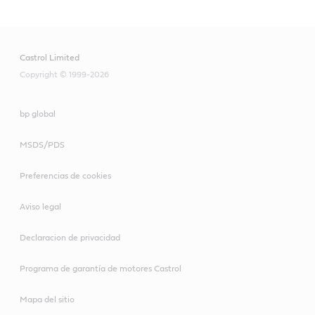
5W-30 E6/E9
CRB Multi 15W-40 CI-
Castrol Limited
4/E7
Copyright © 1999-2026
bp global
VECTON Long Drain
10W-30 E6/E9
MSDS/PDS
Preferencias de cookies
Aviso legal
VECTON Long Drain
Declaracion de privacidad
10W-40 E6/E9
Programa de garantía de motores Castrol
Mapa del sitio