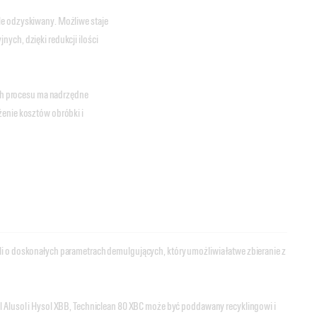
le odzyskiwany. Możliwe staje
ych, dzięki redukcji ilości
h procesu ma nadrzędne
żenie kosztów obróbki i
i o doskonałych parametrach demulgujących, który umożliwia łatwe zbieranie z
l Alusol i Hysol XBB, Techniclean 80 XBC może być poddawany recyklingowi i