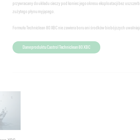
przywracany do układu cieczy pod koniec jego okresu eksploatacji bez uszczerb
zużytego płynu myjącego.
Formuła Techniclean 80 XBC nie zawiera boru ani środków biobójczych uwalnia
Dane produktu Castrol Techniclean 80 XBC
Castrol Techniclean 90 XBC to wysokowydajny płyn czyszczący do obróbki metal
powierzchni i wydłuża żywotność kąpieli.
Zaprojektowany pod kątem wysokiej kompatybilności z płynami do cięcia Castro
przywracany do układu cieczy pod koniec jego okresu eksploatacji bez uszczerb
zużytego płynu myjącego.
Formuła Techniclean 90 XBC nie zawiera boru ani środków biobójczych uwalnia