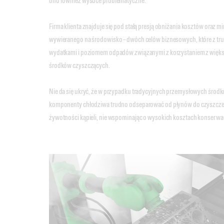
ono również wysoce problematyczne.
Firma klienta znajduje się pod stałą presją obniżania kosztów oraz m
wywieranego na środowisko – dwóch celów biznesowych, które z tru
wydatkami i poziomem odpadów związanymi z korzystaniem z więk
środków czyszczących.
Nie da się ukryć, że w przypadku tradycyjnych przemysłowych środ
komponenty chłodziwa trudno odseparować od płynów do czyszczen
żywotności kąpieli, nie wspominając o wysokich kosztach konserwacji 