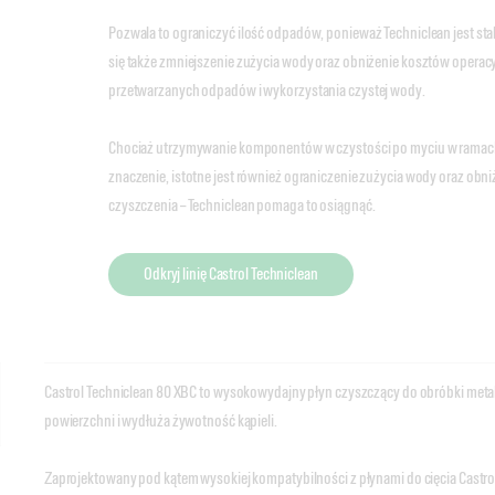
Pozwala to ograniczyć ilość odpadów, ponieważ Techniclean jest sta
się także zmniejszenie zużycia wody oraz obniżenie kosztów operacyjn
przetwarzanych odpadów i wykorzystania czystej wody.
Chociaż utrzymywanie komponentów w czystości po myciu w ramac
znaczenie, istotne jest również ograniczenie zużycia wody oraz obni
czyszczenia – Techniclean pomaga to osiągnąć.
Odkryj linię Castrol Techniclean
Castrol Techniclean 80 XBC to wysokowydajny płyn czyszczący do obróbki metal
powierzchni i wydłuża żywotność kąpieli.
Zaprojektowany pod kątem wysokiej kompatybilności z płynami do cięcia Castro