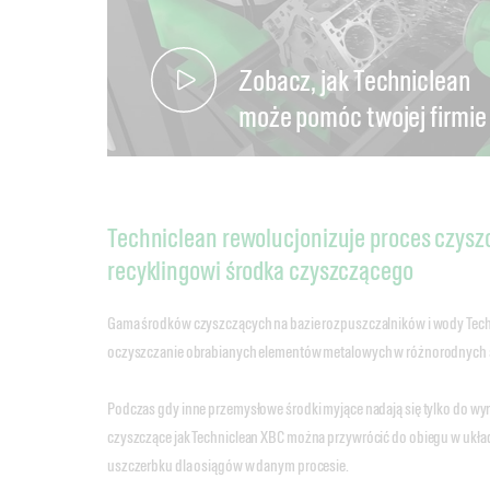
Zobacz, jak Techniclean
może pomóc twojej firmie
Techniclean rewolucjonizuje proces czyszc
recyklingowi środka czyszczącego
Gama środków czyszczących na bazie rozpuszczalników i wody Tech
oczyszczanie obrabianych elementów metalowych w różnorodnych 
Podczas gdy inne przemysłowe środki myjące nadają się tylko do wyr
czyszczące jak Techniclean XBC można przywrócić do obiegu w ukła
uszczerbku dla osiągów w danym procesie.