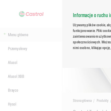
Informacje o ruchu i
Używamy plików cookie, aby 
funkcjonowanie. Pliki cook
Menu główne
zainteresowaniom użytkowni
społecznościowych. Możesz 
nimi osobno, klikając opcję
Przemysłowy
Alusol
Alusol XBB
Brayco
Strona główna
Produkty
Hysol
Main