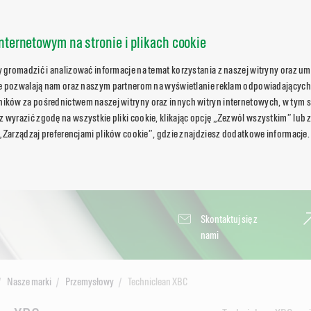
nternetowym na stronie i plikach cookie
gromadzić i analizować informacje na temat korzystania z naszej witryny oraz umo
ie pozwalają nam oraz naszym partnerom na wyświetlanie reklam odpowiadających
ków za pośrednictwem naszej witryny oraz innych witryn internetowych, w tym s
wyrazić zgodę na wszystkie pliki cookie, klikając opcję „Zezwól wszystkim” lub 
 „Zarządzaj preferencjami plików cookie”, gdzie znajdziesz dodatkowe informacje.
Skontaktuj się z
nami
Nasze marki
Przemysłowy
Techniclean XBC