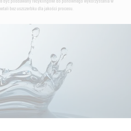
że być poddawany recyklingowi do ponownego wykorzystania w
tali bez uszczerbku dla jakości procesu.