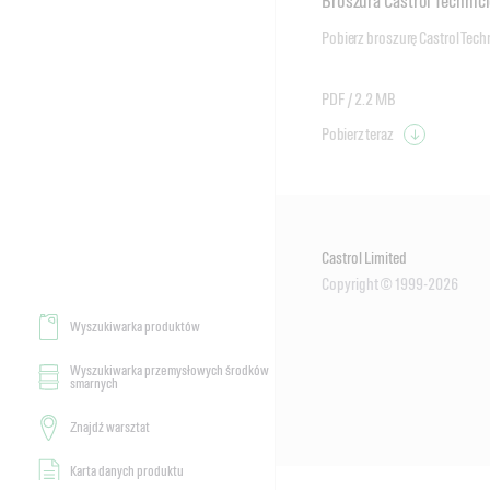
Broszura Castrol Technic
Pobierz broszurę Castrol Techn
PDF /
2.2 MB
Pobierz teraz
Castrol Limited
Copyright © 1999-2026
Wyszukiwarka produktów
Wyszukiwarka przemysłowych środków
smarnych
Znajdź warsztat
Karta danych produktu