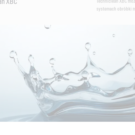
ean XBC
Techniclean XBC mo
systemach obróbki me