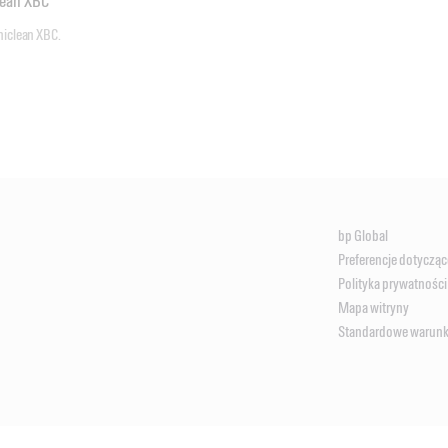
lean XBC
iclean XBC.

Dane produktu Castrol Techniclean 90 XBC
bp Global
Preferencje dotycząc
Polityka prywatności
Mapa witryny
Standardowe warunki