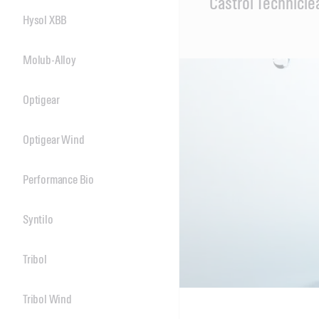
Castrol Technicl
Content
Hysol XBB
Molub-Alloy
Optigear
Optigear Wind
Performance Bio
Syntilo
Tribol
Tribol Wind