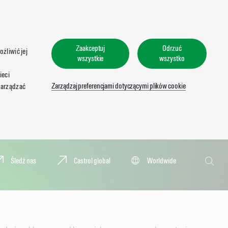
Zaakceptuj
Odrzuć
żliwić jej
wszystkie
wszystko
ieci
Zarządzaj preferencjami dotyczącymi plików cookie
zarządzać
Wyszukaj
Śledź nas
Castrol global
Worldwide
Wyszu