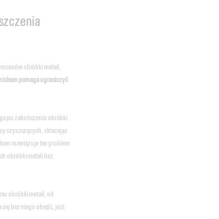
yszczenia
rocesów obróbki metali,
niclean pomaga ograniczyć
go po zakończeniu obróbki.
zy czyszczących, skracając
clean rozwiązuje ten problem
ch obróbki metali bez
su obróbki metali, od
się bez niego obejść, jest