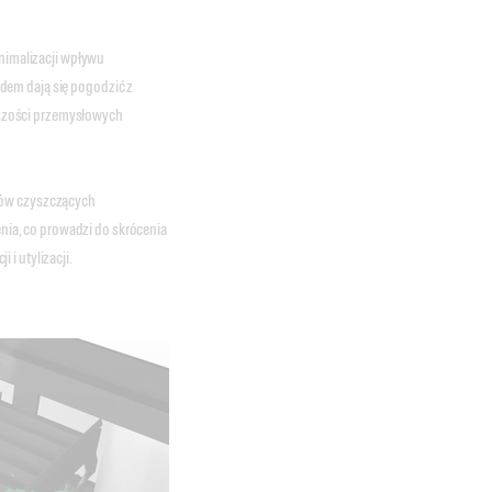
inimalizacji wpływu
dem dają się pogodzić z
szości przemysłowych
ków czyszczących
ia, co prowadzi do skrócenia
i utylizacji.