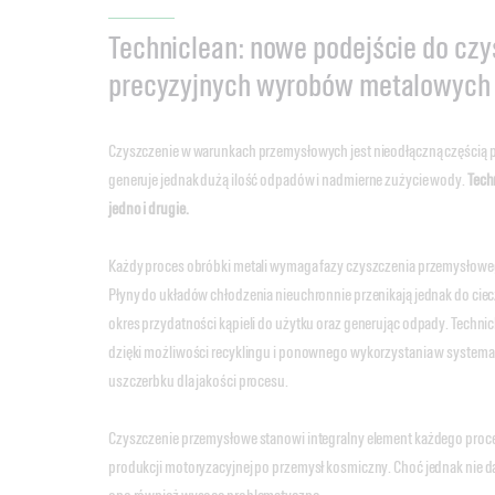
Techniclean: nowe podejście do cz
precyzyjnych wyrobów metalowych
Czyszczenie w warunkach przemysłowych jest nieodłączną częścią p
generuje jednak dużą ilość odpadów i nadmierne zużycie wody.
Tech
jedno i drugie.
Każdy proces obróbki metali wymaga fazy czyszczenia przemysłowe
Płyny do układów chłodzenia nieuchronnie przenikają jednak do ciec
okres przydatności kąpieli do użytku oraz generując odpady. Techni
dzięki możliwości recyklingu i ponownego wykorzystania w systema
uszczerbku dla jakości procesu.
Czyszczenie przemysłowe stanowi integralny element każdego proce
produkcji motoryzacyjnej po przemysł kosmiczny. Choć jednak nie da 