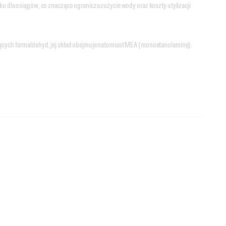
ku dla osiągów, co znacząco ogranicza zużycie wody oraz koszty utylizacji
jących formaldehyd, jej skład obejmuje natomiast MEA (monoetanolaminę).
i o doskonałych parametrach demulgujących, który umożliwia łatwe zbieranie z
l Alusol i Hysol XBB, Techniclean 90 XBC może być poddawany recyklingowi i
ku dla osiągów, co znacząco ogranicza zużycie wody oraz koszty utylizacji
jących formaldehyd, jej skład nie obejmuje natomiast MEA (monoetanolaminy).