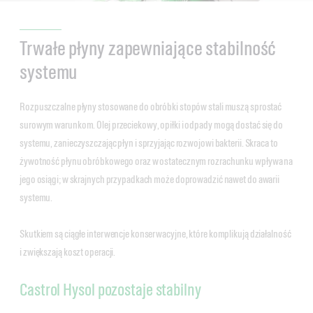
Trwałe płyny zapewniające stabilność
systemu
Rozpuszczalne płyny stosowane do obróbki stopów stali muszą sprostać
surowym warunkom. Olej przeciekowy, opiłki i odpady mogą dostać się do
systemu, zanieczyszczając płyn i sprzyjając rozwojowi bakterii. Skraca to
żywotność płynu obróbkowego oraz w ostatecznym rozrachunku wpływa na
jego osiągi; w skrajnych przypadkach może doprowadzić nawet do awarii
systemu.
Skutkiem są ciągłe interwencje konserwacyjne, które komplikują działalność
i zwiększają koszt operacji.
Castrol Hysol pozostaje stabilny