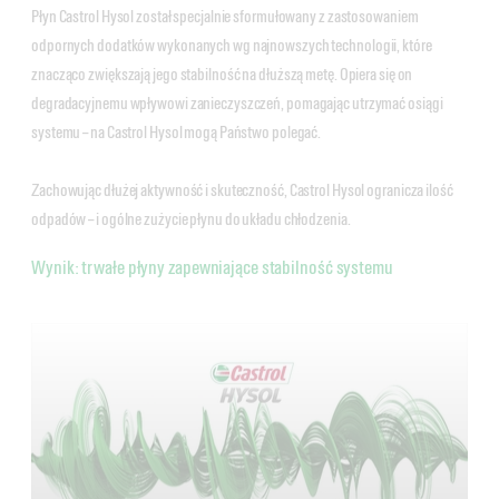
Płyn Castrol Hysol został specjalnie sformułowany z zastosowaniem
odpornych dodatków wykonanych wg najnowszych technologii, które
znacząco zwiększają jego stabilność na dłuższą metę. Opiera się on
degradacyjnemu wpływowi zanieczyszczeń, pomagając utrzymać osiągi
systemu – na Castrol Hysol mogą Państwo polegać.
Zachowując dłużej aktywność i skuteczność, Castrol Hysol ogranicza ilość
odpadów – i ogólne zużycie płynu do układu chłodzenia.
Wynik: trwałe płyny zapewniające stabilność systemu