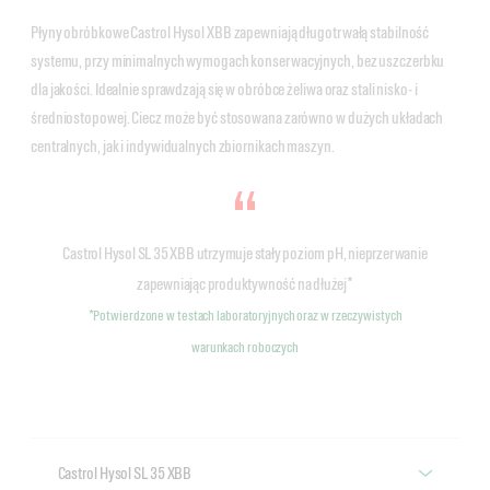
Płyny obróbkowe Castrol Hysol XBB zapewniają długotrwałą stabilność
systemu, przy minimalnych wymogach konserwacyjnych, bez uszczerbku
dla jakości. Idealnie sprawdzają się w obróbce żeliwa oraz stali nisko- i
średniostopowej. Ciecz może być stosowana zarówno w dużych układach
centralnych, jak i indywidualnych zbiornikach maszyn.
Castrol Hysol SL 35 XBB utrzymuje stały poziom pH, nieprzerwanie
zapewniając produktywność na dłużej*
*Potwierdzone w testach laboratoryjnych oraz w rzeczywistych
warunkach roboczych
Castrol Hysol SL 35 XBB