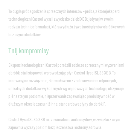
To ciągła próba godzenia sprzecznych interesów – próba, z której eksperci
technologiczni Castrol wyszli zwycięsko dzięki XBB: jedynej w swoim
rodzaju technice formulacji, która wydłuża żywotność płynów obróbkowych
bez użycia dodatków.
Tnij kompromisy
Eksperci technologiczni Castrol poradzili sobie ze sprzecznymi wyzwaniami
obróbki stali stopowej, wprowadzając płyn Castrol Hysol SL 35 XBB. To
innowacyjne rozwiązanie, sformułowane z zastosowaniem odpornych,
unikalnych dodatków wykonanych wg najnowszych technologii, utrzymuje
pH na stałym poziomie, nieprzerwanie zapewniając produktywność w
dłuższym okresie czasu niż inne, standardowe płyny do obróki*.
Castrol Hysol SL 35 XBB nie zawiera boru ani biocydów, w związku z czym
zapewnia wyższy poziom bezpieczeństwa i ochrony zdrowia.