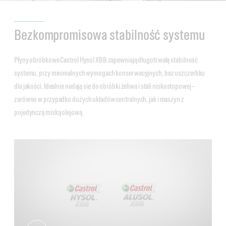
Bezkompromisowa stabilność systemu
Płyny obróbkowe Castrol Hysol XBB zapewniają długotrwałą stabilność
systemu, przy minimalnych wymogach konserwacyjnych, bez uszczerbku
dla jakości. Idealnie nadają się do obróbki żeliwa i stali niskostopowej –
zarówno w przypadku dużych układów centralnych, jak i maszyn z
pojedynczą miską olejową.