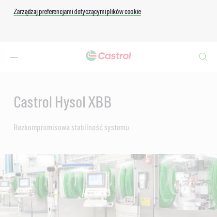
Zarządzaj preferencjami dotyczącymi plików cookie
Search
Main
Content
Castrol Hysol XBB
Bezkompromisowa stabilność systemu.