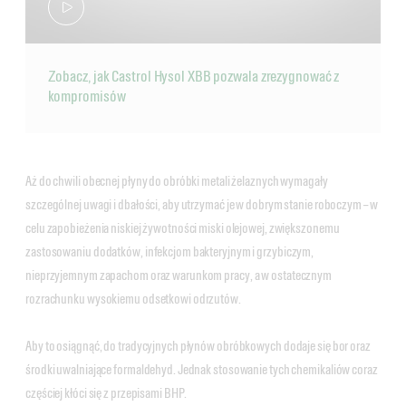
Zobacz, jak Castrol Hysol XBB pozwala zrezygnować z
kompromisów
Aż do chwili obecnej płyny do obróbki metali żelaznych wymagały
szczególnej uwagi i dbałości, aby utrzymać je w dobrym stanie roboczym – w
celu zapobieżenia niskiej żywotności miski olejowej, zwiększonemu
zastosowaniu dodatków, infekcjom bakteryjnym i grzybiczym,
nieprzyjemnym zapachom oraz warunkom pracy, a w ostatecznym
rozrachunku wysokiemu odsetkowi odrzutów.
Aby to osiągnąć, do tradycyjnych płynów obróbkowych dodaje się bor oraz
środki uwalniające formaldehyd. Jednak stosowanie tych chemikaliów coraz
częściej kłóci się z przepisami BHP.