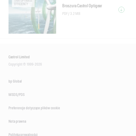
sprzęgłach zębatych i układach obiegowych. Dodatki „Microflux
jak i przeznaczonych do pracy pod wysokim obciążeniem, linia
Broszura Castrol Optigear
Trans” chronią profil powierzchni zębów kół zębatych oraz
Castrol Optigear Synthetic PD ES pomaga zneutralizować
PDF /
3.2 MB
poprawiają jej jakość.
nierówności powierzchni oraz zminimalizować tarcie poprzez
poprawę profilu powierzchni stykających się kół zębatych.
Castrol Optigear Synthetic BM
Linia Castrol Optigear Synthetic PD ES ogranicza zużycie energii i
przedłuża okresy między wymianami oleju poprzez redukcję
Castrol Limited
momentu sił tarcia o 30% przy jednoczesnym zapewnieniu
Copyright © 1999-2026
najwyższej ochrony powierzchni*.
bp Global
Castrol Optigear Synthetic PD ES
MSDS/PDS
Preferencje dotyczące plików cookie
Nota prawna
Polityka prywatności