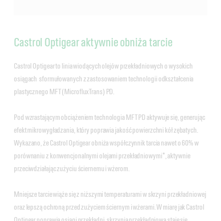
Castrol Optigear aktywnie obniża tarcie
Castrol Optigear to linia wiodących olejów przekładniowych o wysokich
osiągach sformułowanych z zastosowaniem technologii odkształcenia
plastycznego MFT (MicrofluxTrans) PD.
Pod wzrastającym obciążeniem technologia MFT PD aktywuje się, generując
efekt mikrowygładzania, który poprawia jakość powierzchni kół zębatych.
Wykazano, że Castrol Optigear obniża współczynnik tarcia nawet o 60% w
porównaniu z konwencjonalnymi olejami przekładniowymi*, aktywnie
przeciwdziałając zużyciu ściernemu i wżerom.
Mniejsze tarcie wiąże się z niższymi temperaturami w skrzyni przekładniowej
oraz lepszą ochroną przed zużyciem ściernym i wżerami. W miarę jak Castrol
Optigear poprawia osiągi przekładni, skrzynia przekładniowa staje się