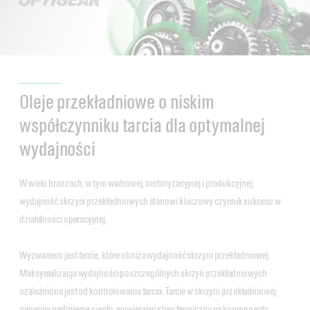
Oleje przekładniowe o niskim
współczynniku tarcia dla optymalnej
wydajności
W wielu branżach, w tym wiatrowej, motoryzacyjnej i produkcyjnej,
wydajność skrzyni przekładniowych stanowi kluczowy czynnik sukcesu w
działalności operacyjnej.
Wyzwaniem jest tarcie, które obniża wydajność skrzyni przekładniowej.
Maksymalizacja wydajności poszczególnych skrzyń przekładniowych
uzależniona jest od kontrolowania tarcia. Tarcie w skrzyni przekładniowej
generuje nadmierne ciepło, wywierając stres termiczny na komponenty