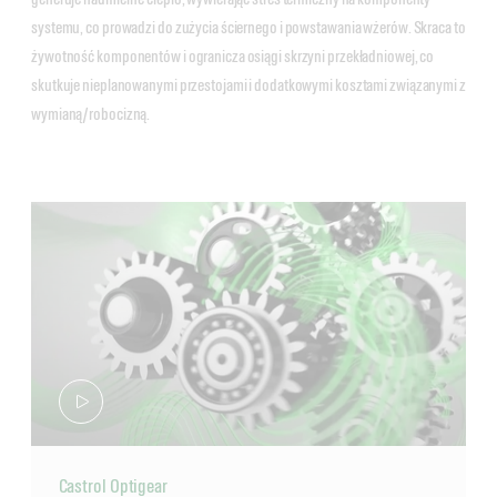
systemu, co prowadzi do zużycia ściernego i powstawania wżerów. Skraca to
żywotność komponentów i ogranicza osiągi skrzyni przekładniowej, co
skutkuje nieplanowanymi przestojami i dodatkowymi kosztami związanymi z
wymianą/robocizną.
Castrol Optigear