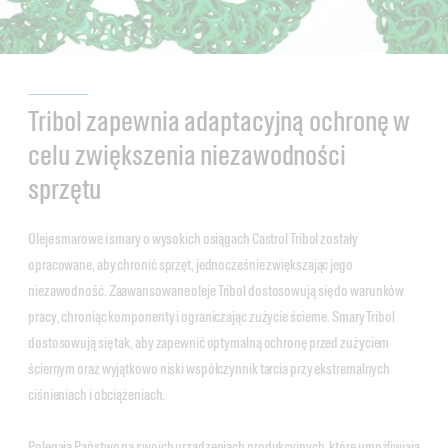
Tribol zapewnia adaptacyjną ochronę w
celu zwiększenia niezawodności
sprzętu
Oleje smarowe i smary o wysokich osiągach Castrol Tribol zostały
opracowane, aby chronić sprzęt, jednocześnie zwiększając jego
niezawodność. Zaawansowane oleje Tribol dostosowują się do warunków
pracy, chroniąc komponenty i ograniczając zużycie ścierne. Smary Tribol
dostosowują się tak, aby zapewnić optymalną ochronę przed zużyciem
ściernym oraz wyjątkowo niski współczynnik tarcia przy ekstremalnych
ciśnieniach i obciążeniach.
Polegają Państwo na swoich urządzeniach produkcyjnych, które umożliwiają