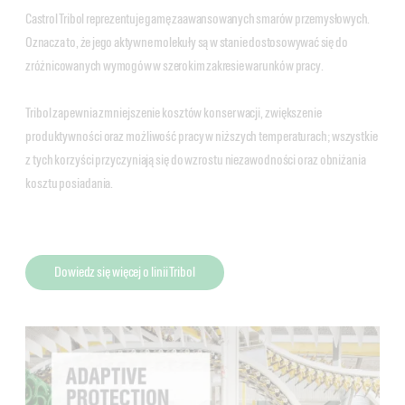
Castrol Tribol reprezentuje gamę zaawansowanych smarów przemysłowych.
Oznacza to, że jego aktywne molekuły są w stanie dostosowywać się do
zróżnicowanych wymogów w szerokim zakresie warunków pracy.
Tribol zapewnia zmniejszenie kosztów konserwacji, zwiększenie
produktywności oraz możliwość pracy w niższych temperaturach; wszystkie
z tych korzyści przyczyniają się do wzrostu niezawodności oraz obniżania
kosztu posiadania.
Dowiedz się więcej o linii Tribol