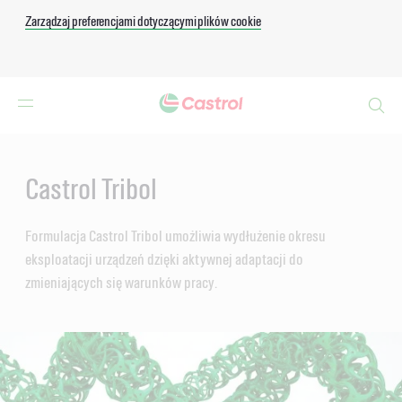
Zarządzaj preferencjami dotyczącymi plików cookie
Search
Main
Content
Castrol Tribol
Formulacja Castrol Tribol umożliwia wydłużenie okresu
eksploatacji urządzeń dzięki aktywnej adaptacji do
zmieniających się warunków pracy.