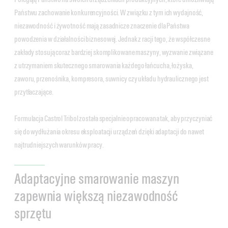
Państwu zachowanie konkurencyjności. W związku z tym ich wydajność,
niezawodność i żywotność mają zasadnicze znaczenie dla Państwa
powodzenia w działalności biznesowej. Jednak z racji tego, że współczesne
zakłady stosują coraz bardziej skomplikowane maszyny, wyzwanie związane
z utrzymaniem skutecznego smarowania każdego łańcucha, łożyska,
zaworu, przenośnika, kompresora, suwnicy czy układu hydraulicznego jest
przytłaczające.
Formulacja Castrol Tribol została specjalnie opracowana tak, aby przyczyniać
się do wydłużania okresu eksploatacji urządzeń dzięki adaptacji do nawet
najtrudniejszych warunków pracy.
Adaptacyjne smarowanie maszyn
zapewnia większą niezawodność
sprzętu