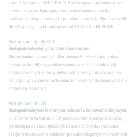
ponad 80%) zgodnie z CEC L-33-A-93. Dodatki zapewniające ochronę przed
zużyciem ściernym i korozją poprawiają naturalną charakterystykę
syntetycznego oleju bazowego. Oleje przekładniowe Castrol Performance BIO
GE ESS są dostępne w klasach lepkości od ISO VG 220 po ISO VG 320.
Performance Bio HE ESU
Biodegradowalny olej hydrauliczny na bazie estrów.
Oleje hydrauliczne z serii Castrol Performance Bio HE ESU (poprzednia
nazwa: Carelube HES) są produkowane na bazie starannie dobranych,
biodegradowalnych estrów syntetycznych, zalecanych do stosowania w
sytuacjach, gdy wyciek lub rozlanie może doprowadzić do zanieczyszczenia
środowiska naturalnego.
Performance Bio SW
Biodegradowalny środek smarny na bazie estrów do prowadnic ślizgowych.
Linia Castrol Performance Bio SW (nosząca wcześniej nazwę Carelube SL)
jest dostępna w klasach lepkości ISO 68 oraz 220. Została opracowana
specjalnie do stosowania w układach prowadnic ślizgowych w obrabiarkach.