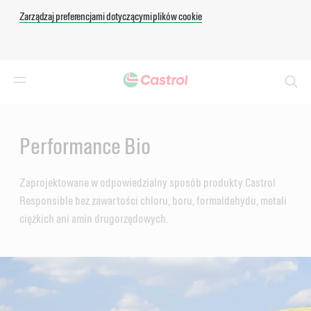
Zarządzaj preferencjami dotyczącymi plików cookie
Search
Main
Content
Performance Bio
Zaprojektowane w odpowiedzialny sposób produkty Castrol
Responsible bez zawartości chloru, boru, formaldehydu, metali
ciężkich ani amin drugorzędowych.