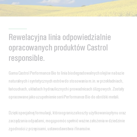
Rewelacyjna linia odpowiedzialnie
opracowanych produktów Castrol
responsible.
Gama Castrol Performance Bio to linia biodegradowalnych olejów na bazie
naturalnych i syntetycznych estrów do stosowania m.in. w przekładniach,
łańcuchach, układach hydraulicznych i prowadnicach ślizgowych. Zostały
opracowane jako uzupełnienie serii Performance Bio do obróbki metali.
Dzięki specjalnej formulacji, która ogranicza koszty użytkowania płynu oraz
zarządzania odpadami, mogą pomóc spełnić ważne założenia w dziedzinie
zgodności z przepisami, ustawodawstwa i finansów.