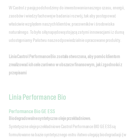
W Castrol z pasją podchodzimy do inwestowania naszego czasu, energii,
zasobów i wiedzy fachowej w badania i rozwój, tak aby postępować
właściwie względem naszych klientów, pracowników i środowiska
naturalnego. To było siłą napędową stojącą za tymi innowacjami i z dumą
udostępniamy Państwu nasze odpowiedzialnie opracowane produkty.
Linia Castrol Performance Bio została stworzona, aby pomóc klientom
zrealizować ich cele zarówno w obszarze finansowym, jak i zgodności z
przepisami
Linia Performance Bio
Performance Bio GE ESS
Biodegradowalne syntetyczne oleje przekładniowe.
Syntetyczne oleje przekładniowe Castrol Performance BIO GE ESS są
formułowane na bazie syntetycznego estru i łatwo ulegają biodegradacji (w