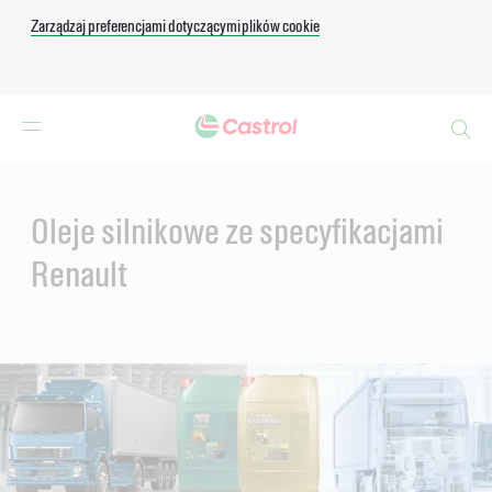
Zarządzaj preferencjami dotyczącymi plików cookie
Search
Main
Content
Oleje silnikowe ze specyfikacjami
Renault