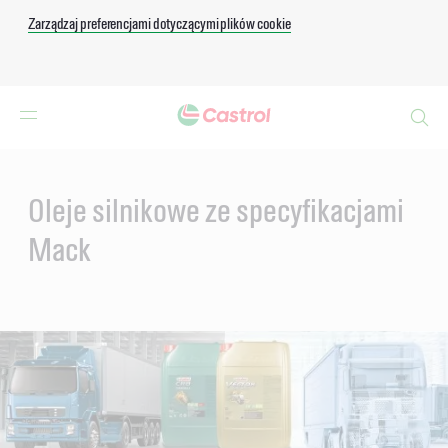
Zarządzaj preferencjami dotyczącymi plików cookie
Search
Main
Content
Oleje silnikowe ze specyfikacjami
Mack