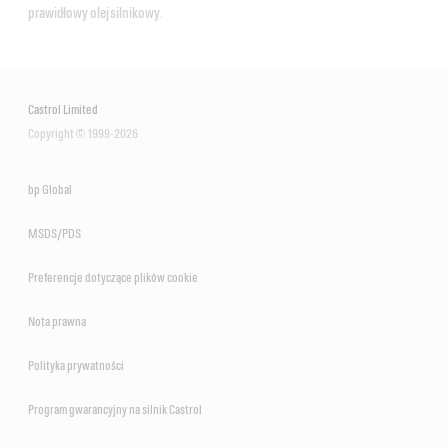
prawidłowy olej silnikowy.
VECTON Fuel Saver 5W-
30 E6/E9
VECTON Long Drain 10W-
30 E6/E9
VECTON 15W-40 CK-4/E9
Castrol Limited
VECTON Long Drain 10W-40
Copyright © 1999-2026
E7
bp Global
CRB Multi 15W-40 CI-4/E7
VECTON Long Drain 10W-
MSDS/PDS
40 E6/E9
Preferencje dotyczące plików cookie
CRB Turbomax 10W-
40 E4/E7
Nota prawna
Polityka prywatności
Program gwarancyjny na silnik Castrol