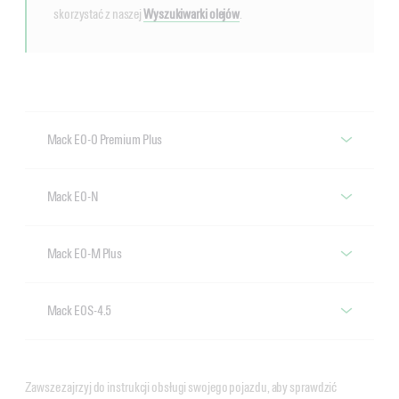
skorzystać z naszej
Wyszukiwarki olejów
.
Mack EO-O Premium Plus
Oleje silnikowe ze specyfikacją Mack EO-
Mack EO-N
O
Oleje silnikowe ze specyfikacją Mack EO-
Mack EO-M Plus
N
Oleje silnikowe ze specyfikacją Mack EO-
VECTON Fuel Saver 5W-
Mack EOS-4.5
M
30 E6/E9
Oleje silnikowe ze specyfikacją Mack
VECTON Fuel Saver 5W-30
EOS-4.5
E7
Zawsze zajrzyj do instrukcji obsługi swojego pojazdu, aby sprawdzić