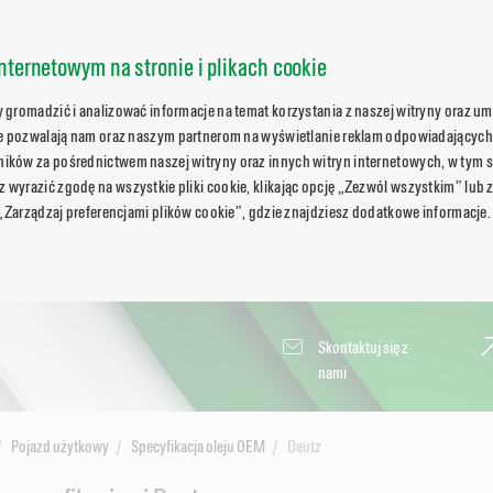
nternetowym na stronie i plikach cookie
gromadzić i analizować informacje na temat korzystania z naszej witryny oraz umo
ie pozwalają nam oraz naszym partnerom na wyświetlanie reklam odpowiadających
ków za pośrednictwem naszej witryny oraz innych witryn internetowych, w tym s
wyrazić zgodę na wszystkie pliki cookie, klikając opcję „Zezwól wszystkim” lub 
 „Zarządzaj preferencjami plików cookie”, gdzie znajdziesz dodatkowe informacje.
Skontaktuj się z
nami
Pojazd użytkowy
Specyfikacja oleju OEM
Deutz