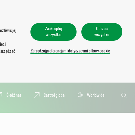
Zaakceptuj
Odrzuć
żliwić jej
wszystkie
wszystko
ieci
Zarządzaj preferencjami dotyczącymi plików cookie
zarządzać
Wyszukaj
Śledź nas
Castrol global
Worldwide
Wyszu