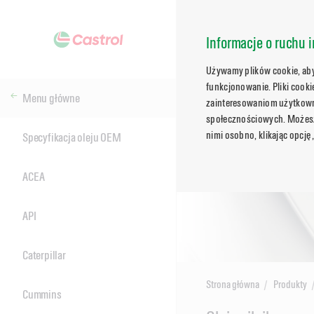
Informacje o ruchu i
Używamy plików cookie, aby 
funkcjonowanie. Pliki cook
Menu główne
zainteresowaniom użytkowni
społecznościowych. Możesz 
nimi osobno, klikając opcję
Specyfikacja oleju OEM
ACEA
API
Caterpillar
Strona główna
Produkty
Cummins
Main