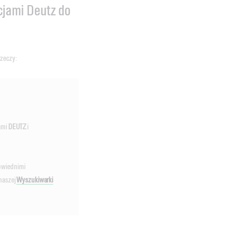
cjami Deutz do
rzeczy:
jami
DEUTZ
i
powiednimi
 naszej
Wyszukiwarki