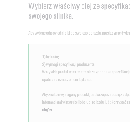
Wybierz właściwy olej ze specyfika
swojego silnika.
Aby wybrać odpowiedni olej do swojego pojazdu, musisz znać dwie 
1) lepkość;
2) wymogi specyfikacji producenta
.
Wszystkie produkty na tej stronie są zgodne ze specyfikac
opatrzone oznaczeniem lepkości.
Aby znaleźć wymagany produkt, trzeba zapoznać się z od
informacjami w instrukcji obsługi pojazdu lub skorzystać z
olejów
.