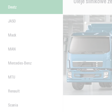
Oleje silnikowe z
Content
Deutz
JASO
Mack
MAN
Mercedes-Benz
MTU
Renault
Scania