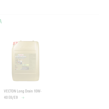
A
VECTON Long Drain 10W-
40 E6/E9