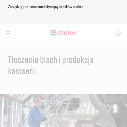
Zarządzaj preferencjami dotyczącymi plików cookie
Search
Main
Content
Tłoczenie blach i produkcja
karoserii