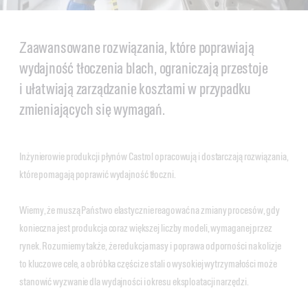
Zaawansowane rozwiązania, które poprawiają
wydajność tłoczenia blach, ograniczają przestoje
i ułatwiają zarządzanie kosztami w przypadku
zmieniających się wymagań.
Inżynierowie produkcji płynów Castrol opracowują i dostarczają rozwiązania,
które pomagają poprawić wydajność tłoczni.
Wiemy, że muszą Państwo elastycznie reagować na zmiany procesów, gdy
konieczna jest produkcja coraz większej liczby modeli, wymaganej przez
rynek. Rozumiemy także, że redukcja masy i poprawa odporności na kolizje
to kluczowe cele, a obróbka części ze stali o wysokiej wytrzymałości może
stanowić wyzwanie dla wydajności i okresu eksploatacji narzędzi.