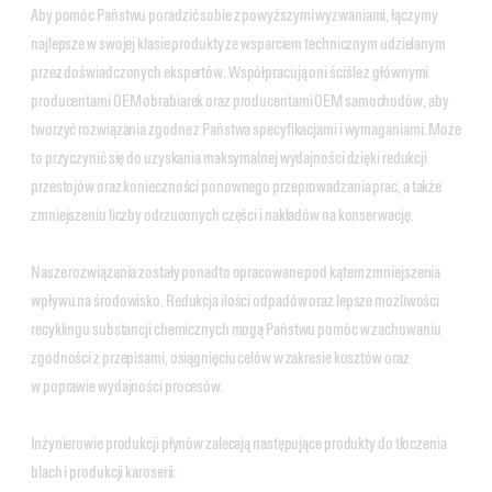
Aby pomóc Państwu poradzić sobie z powyższymi wyzwaniami, łączymy
najlepsze w swojej klasie produkty ze wsparciem technicznym udzielanym
przez doświadczonych ekspertów. Współpracują oni ściśle z głównymi
producentami OEM obrabiarek oraz producentami OEM samochodów, aby
tworzyć rozwiązania zgodne z Państwa specyfikacjami i wymaganiami. Może
to przyczynić się do uzyskania maksymalnej wydajności dzięki redukcji
przestojów oraz konieczności ponownego przeprowadzania prac, a także
zmniejszeniu liczby odrzuconych części i nakładów na konserwację.
Nasze rozwiązania zostały ponadto opracowane pod kątem zmniejszenia
wpływu na środowisko. Redukcja ilości odpadów oraz lepsze możliwości
recyklingu substancji chemicznych mogą Państwu pomóc w zachowaniu
zgodności z przepisami, osiągnięciu celów w zakresie kosztów oraz
w poprawie wydajności procesów.
Inżynierowie produkcji płynów zalecają następujące produkty do tłoczenia
blach i produkcji karoserii: