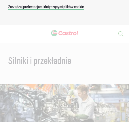
Zarządzaj preferencjami dotyczącymi plików cookie
Search
Main
Content
Silniki i przekładnie