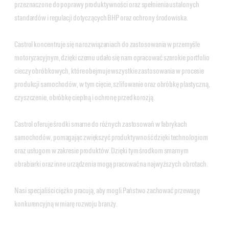
przeznaczone do poprawy produktywności oraz spełnienia ustalonych
standardów i regulacji dotyczących BHP oraz ochrony środowiska.
Castrol koncentruje się na rozwiązaniach do zastosowania w przemyśle
motoryzacyjnym, dzięki czemu udało się nam opracować szerokie portfolio
cieczy obróbkowych, które obejmuje wszystkie zastosowania w procesie
produkcji samochodów, w tym cięcie, szlifowanie oraz obróbkę plastyczną,
czyszczenie, obróbkę cieplną i ochronę przed korozją.
Castrol oferuje środki smarne do różnych zastosowań w fabrykach
samochodów, pomagając zwiększyć produktywność dzięki technologiom
oraz usługom w zakresie produktów. Dzięki tym środkom smarnym
obrabiarki oraz inne urządzenia mogą pracować na najwyższych obrotach.
Nasi specjaliści ciężko pracują, aby mogli Państwo zachować przewagę
konkurencyjną w miarę rozwoju branży.