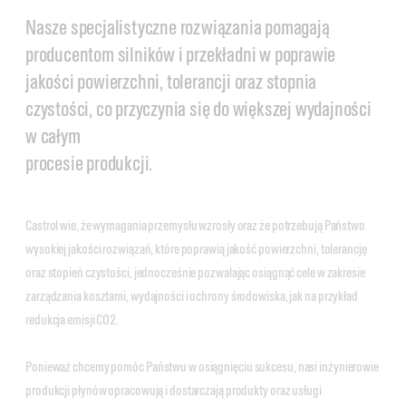
Nasze specjalistyczne rozwiązania pomagają
producentom silników i przekładni w poprawie
jakości powierzchni, tolerancji oraz stopnia
czystości, co przyczynia się do większej wydajności
w całym
procesie produkcji.
Castrol wie, że wymagania przemysłu wzrosły oraz że potrzebują Państwo
wysokiej jakości rozwiązań, które poprawią jakość powierzchni, tolerancję
oraz stopień czystości, jednocześnie pozwalając osiągnąć cele w zakresie
zarządzania kosztami, wydajności i ochrony środowiska, jak na przykład
redukcja emisji CO2.
Ponieważ chcemy pomóc Państwu w osiągnięciu sukcesu, nasi inżynierowie
produkcji płynów opracowują i dostarczają produkty oraz usługi