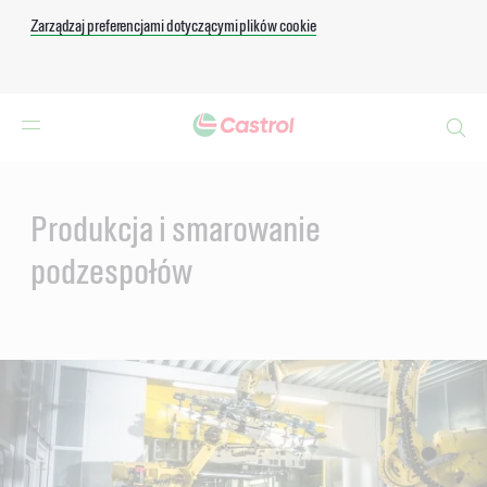
Zarządzaj preferencjami dotyczącymi plików cookie
Search
Main
Content
Produkcja i smarowanie
podzespołów