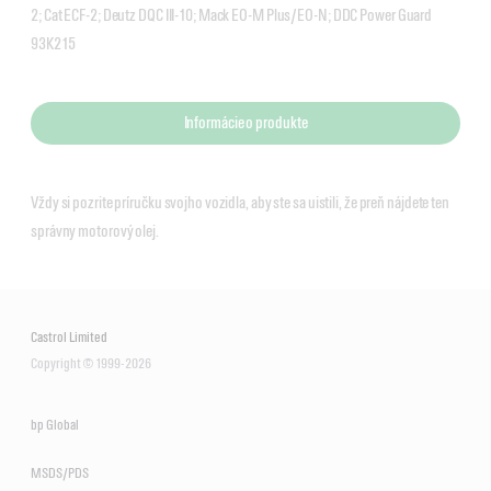
2; Cat ECF-2; Deutz DQC III-10; Mack EO-M Plus/EO-N; DDC Power Guard
93K215
Informácie o produkte
Vždy si pozrite príručku svojho vozidla, aby ste sa uistili, že preň nájdete ten
správny motorový olej.
Castrol Limited
Copyright © 1999-2026
bp Global
MSDS/PDS