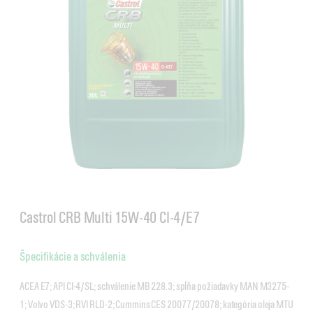
Castrol CRB Multi 15W-40 CI-4/E7
Špecifikácie a schválenia
ACEA E7; API CI-4/SL; schválenie MB 228.3; spĺňa požiadavky MAN M3275-
1; Volvo VDS-3; RVI RLD-2; Cummins CES 20077/20078; kategória oleja MTU