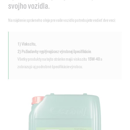
svojho vozidla.
Na nájdenie správneho oleja pre vaše vozidlo potrebujete vedieť dve veci:
1) Viskozitu,
2) Požiadavky vyplývajúce z výrobnej špecifikácie
.
Všetky produkty na tejto stránke majú viskozitu
15W-40
a
zobrazujú aj podrobné špecifikácie výrobcu.