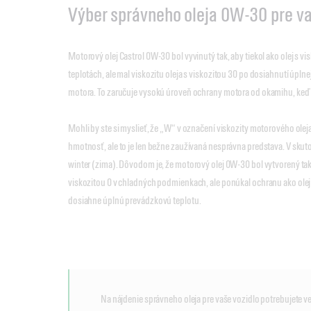
Výber správneho oleja 0W-30 pre va
Motorový olej Castrol 0W-30 bol vyvinutý tak, aby tiekol ako olej s vi
teplotách, ale mal viskozitu oleja s viskozitou 30 po dosiahnutí úpln
motora. To zaručuje vysokú úroveň ochrany motora od okamihu, keď 
Mohli by ste si myslieť, že „W“ v označení viskozity motorového ole
hmotnosť, ale to je len bežne zaužívaná nesprávna predstava. V skutoč
winter (zima). Dôvodom je, že motorový olej 0W-30 bol vytvorený tak, 
viskozitou 0 v chladných podmienkach, ale ponúkal ochranu ako olej
dosiahne úplnú prevádzkovú teplotu.
Na nájdenie správneho oleja pre vaše vozidlo potrebujete ve