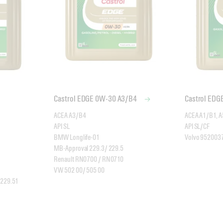
Castrol EDGE 0W-30 A3/B4
Castrol ED
ACEA A3/B4

ACEA A1/B1, A
API SL

API SL/CF

BMW Longlife-01

MB-Approval 229.3/ 229.5

Renault RN0700 / RN0710

VW 502 00/ 505 00
229.51
