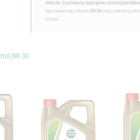
viskozitu
,
2) požiadavky vyplývajúce z výrobnej špecifikáci
tejto stránke majú viskozitu
0W-30
a majú uvedené aj podro
výrobcu.
strol 0W-30