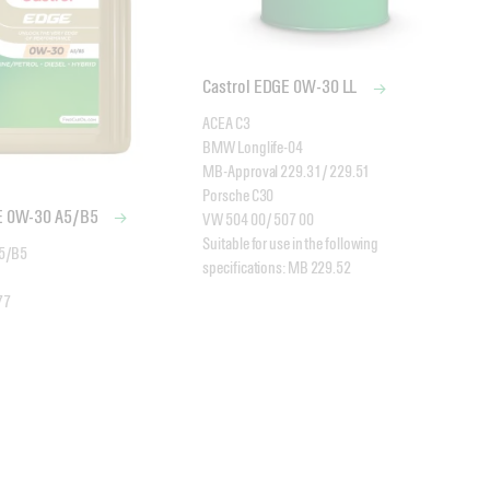
Castrol EDGE 0W-30 LL
ACEA C3

BMW Longlife-04

MB-Approval 229.31/ 229.51

Porsche C30

GE 0W-30 A5/B5
VW 504 00/ 507 00

Suitable for use in the following 
5/B5

specifications: MB 229.52