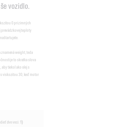
še vozidlo.
skozitou 0 pri zimných
ej prevádzkovej teploty
naštartujete.
ja znamená weight, teda
nosti je to skratka slova
aby tiekol ako olej s
 s viskozitou 30, keď motor
dieť dve veci:
1)