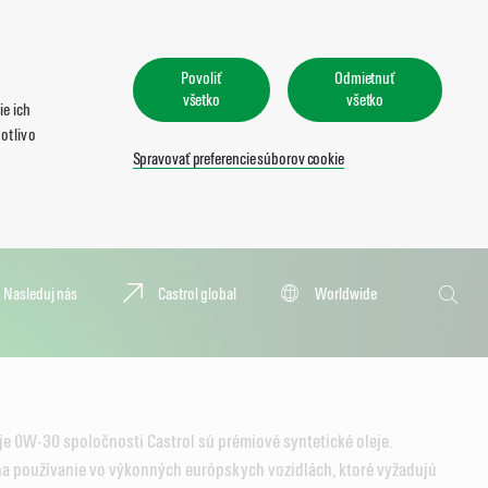
Povoliť
Odmietnuť
všetko
všetko
e ich
otlivo
Spravovať preferencie súborov cookie
Vyhľadať
Nasleduj nás
Castrol global
Worldwide
Vyhľad
e 0W-30 spoločnosti Castrol sú prémiové syntetické oleje.
na používanie vo výkonných európskych vozidlách, ktoré vyžadujú