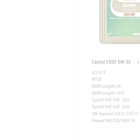
Castrol EDGE 0W-30
ACEA C3 

API SP

BMW Longlife-04

BMW Longlife-19 FE

Opel OV 040 1547 - D30

Opel OV 040 1547 - G30

MB-Approval 226.5/ 229.31/ 
Renault RN0700/ RN0710