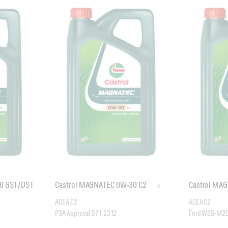
0 GS1/DS1
Castrol MAGNATEC 0W-30 C2
Castrol MA
ACEA C2

ACEA C2

PSA Approval B71 2312
Ford WSS-M2