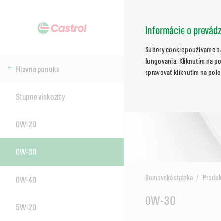
Informácie o prevád
Súbory cookie používame na
fungovania. Kliknutím na po
Hlavná ponuka
spravovať kliknutím na polo
Stupne viskozity
0W-20
0W-30
Domovská stránka
Produk
0W-40
Main
0W-30
5W-20
Content