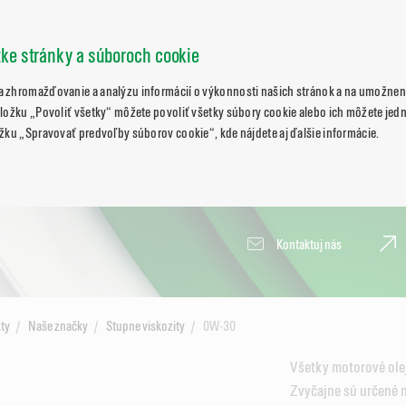
zke stránky a súboroch cookie
 zhromažďovanie a analýzu informácií o výkonnosti našich stránok a na umožneni
ložku „Povoliť všetky“ môžete povoliť všetky súbory cookie alebo ich môžete jedn
žku „Spravovať predvoľby súborov cookie“, kde nájdete aj ďalšie informácie.
Kontaktuj nás
ty
Naše značky
Stupne viskozity
0W-30
Všetky motorové olej
Zvyčajne sú určené 