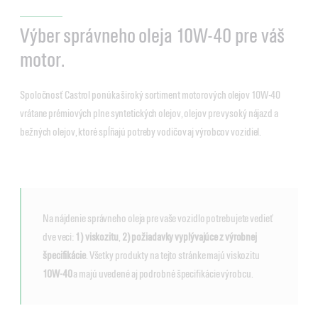
Výber správneho oleja 10W-40 pre váš
motor.
Spoločnosť Castrol ponúka široký sortiment motorových olejov 10W-40
vrátane prémiových plne syntetických olejov, olejov pre vysoký nájazd a
bežných olejov, ktoré spĺňajú potreby vodičov aj výrobcov vozidiel.
Na nájdenie správneho oleja pre vaše vozidlo potrebujete vedieť
dve veci:
1) viskozitu
,
2) požiadavky vyplývajúce z výrobnej
špecifikácie
. Všetky produkty na tejto stránke majú viskozitu
10W-40
a majú uvedené aj podrobné špecifikácie výrobcu.