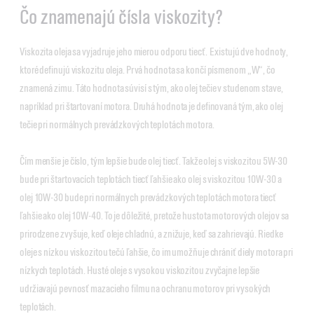
Čo znamenajú čísla viskozity?
Viskozita oleja sa vyjadruje jeho mierou odporu tiecť. Existujú dve hodnoty,
ktoré definujú viskozitu oleja. Prvá hodnota sa končí písmenom „W“, čo
znamená zimu. Táto hodnota súvisí s tým, ako olej tečie v studenom stave,
napríklad pri štartovaní motora. Druhá hodnota je definovaná tým, ako olej
tečie pri normálnych prevádzkových teplotách motora.
Čím menšie je číslo, tým lepšie bude olej tiecť. Takže olej s viskozitou 5W-30
bude pri štartovacích teplotách tiecť ľahšie ako olej s viskozitou 10W-30 a
olej 10W-30 bude pri normálnych prevádzkových teplotách motora tiecť
ľahšie ako olej 10W-40. To je dôležité, pretože hustota motorových olejov sa
prirodzene zvyšuje, keď oleje chladnú, a znižuje, keď sa zahrievajú. Riedke
oleje s nízkou viskozitou tečú ľahšie, čo im umožňuje chrániť diely motora pri
nízkych teplotách. Husté oleje s vysokou viskozitou zvyčajne lepšie
udržiavajú pevnosť mazacieho filmu na ochranu motorov pri vysokých
teplotách.