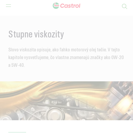
Search
Main
Content
Stupne viskozity
Slovo viskozita opisuje, ako ľahko motorový olej tečie. V tejto
kapitole vysvetľujeme, čo vlastne znamenajú značky ako 0W-20
a 5W-40.