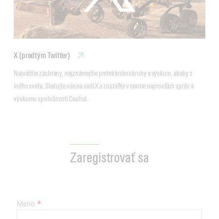
X (predtým Twitter)
Najväčšie záchrany, najznámejšie pretekárske okruhy a výskum, akoby z 
iného sveta. Sledujte nás na sieti X a zostaňte v centre najnovších správ a 
výskumu spoločnosti Castrol.
Zaregistrovať sa