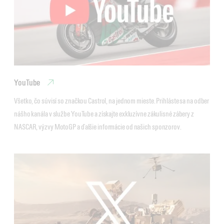
YouTube
Všetko, čo súvisí so značkou Castrol, na jednom mieste. Prihláste sa na odber 
nášho kanála v službe YouTube a získajte exkluzívne zákulisné zábery z 
NASCAR, výzvy MotoGP a ďalšie informácie od našich sponzorov.