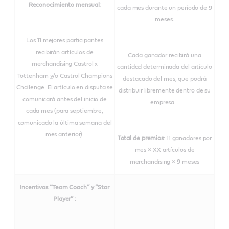
Reconocimiento mensual:
cada mes durante un período de 9
meses.
Los 11 mejores participantes
recibirán artículos de
Cada ganador recibirá una
merchandising Castrol x
cantidad determinada del artículo
Tottenham y/o Castrol Champions
destacado del mes, que podrá
Challenge. El artículo en disputa se
distribuir libremente dentro de su
comunicará antes del inicio de
empresa.
cada mes (para septiembre,
comunicado la última semana del
mes anterior).
Total de premios
: 11 ganadores por
mes × XX artículos de
merchandising × 9 meses
Incentivos “Team Coach” y “Star
Player” :