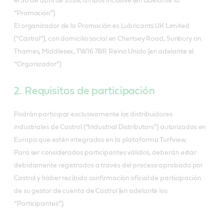
el 30 de abril de 2026, ambos inclusive (en adelante la
“Promoción”).
El organizador de la Promoción es Lubricants UK Limited
(“Castrol”), con domicilio social en Chertsey Road, Sunbury on
Thames, Middlesex, TW16 7BP, Reino Unido (en adelante el
“Organizador”).
2. Requisitos de participación
Podrán participar exclusivamente los distribuidores
industriales de Castrol (“Industrial Distributors”) autorizados en
Europa que estén integrados en la plataforma Turfview.
Para ser considerados participantes válidos, deberán estar
debidamente registrados a través del proceso aprobado por
Castrol y haber recibido confirmación oficial de participación
de su gestor de cuenta de Castrol (en adelante los
“Participantes”).