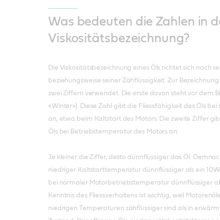
Was bedeuten die Zahlen in d
Viskositätsbezeichnung?
Die Viskositätsbezeichnung eines Öls richtet sich nach s
beziehungsweise seiner Zähflüssigkeit. Zur Bezeichnung
zwei Ziffern verwendet. Die erste davon steht vor dem 
«Winter»). Diese Zahl gibt die Fliessfähigkeit des Öls b
an, etwa beim Kaltstart des Motors. Die zweite Ziffer gib
Öls bei Betriebstemperatur des Motors an.
Je kleiner die Ziffer, desto dünnflüssiger das Öl. Demnac
niedriger Kaltstarttemperatur dünnflüssiger als ein 10W
bei normaler Motorbetriebstemperatur dünnflüssiger al
Kenntnis des Fliessverhaltens ist wichtig, weil Motorenöl
niedrigen Temperaturen zähflüssiger sind als in erwär