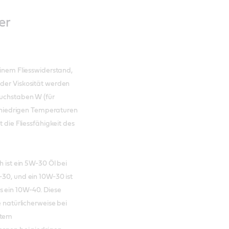
er
einem Fliesswiderstand,
 der Viskosität werden
Buchstaben W (für
ei niedrigen Temperaturen
t die Fliessfähigkeit des
h ist ein 5W-30 Öl bei
-30, und ein 10W-30 ist
s ein 10W-40. Diese
e natürlicherweise bei
mtem