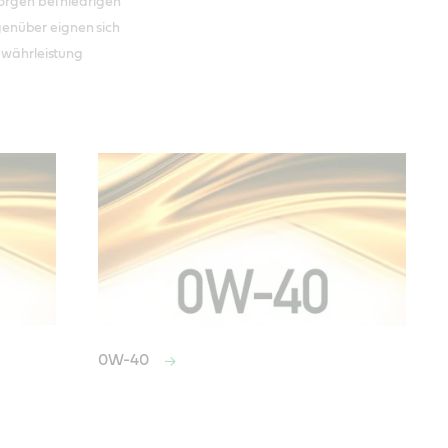
sorgen bei niedrigen
enüber eignen sich
Gewährleistung
0W-40