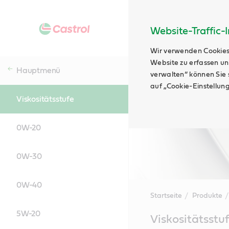
Website-Traffic-
Wir verwenden Cookies
Website zu erfassen un
Hauptmenü
verwalten“ können Sie s
auf „Cookie-Einstellun
Viskositätsstufe
0W-20
0W-30
0W-40
Startseite
Produkte
5W-20
Main
Viskositätsstu
Content