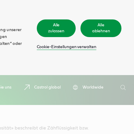
Alle
Alle
ung unserer
zulassen
ablehnen
ngen
walten“ oder
Cookie-Einstellungen verwalten
Suche
ie uns
Castrol global
Worldwide
Such
osität» beschreibt die Zähflüssigkeit bzw.