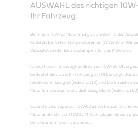
AUSWAHL des richtigen 10W-
Ihr Fahrzeug.
Bei einem 10W-60 Motorenöl gibt die Zahl 10 die Viskosi
Kaltstart bei tiefen Temperaturen an (W steht für Winter)
Viskosität bei der Betriebstemperatur des Motors an.
Ist laut Ihrem Fahrzeughandbuch ein 10W-60 Öl vorgesch
bedeutet dies, dass Ihr Fahrzeug ein Öl benötigt, das b
relativ dünnflüssig ist (Viskosität 10) und bei Erreichen 
Motortemperatur relativ dickflüssig bleibt (Viskosität 60)
Castrol EDGE Supercar 10W-60 ist ein fortschrittliches vo
Motorenöl mit Fluid TITANIUM Technologie, dessen physik
bei extremem Druck verändert.