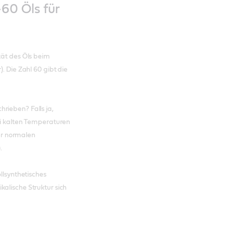
60 Öls für
tät des Öls beim
. Die Zahl 60 gibt die
rieben? Falls ja,
ei kalten Temperaturen
der normalen
.
llsynthetisches
alische Struktur sich