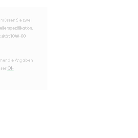
 müssen Sie zwei
ellerspezifikation
.
osität
10W-60
mmer die Angaben
nser
Öl-