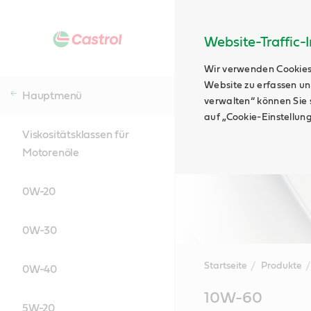
Website-Traffic-
Wir verwenden Cookies
Website zu erfassen un
Hauptmenü
verwalten“ können Sie s
auf „Cookie-Einstellun
Viskositätsklassen für
Motorenöle
0W-20
0W-30
Startseite
Produkte
0W-40
Main
10W-60
Content
5W-20