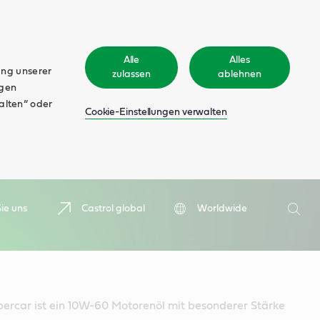
Alle
Alles
ung unserer
zulassen
ablehnen
ngen
walten“ oder
Cookie-Einstellungen verwalten
Suche
ie uns
Castrol global
Worldwide
Such
ercar ist ein 10W-60 Motorenöl mit besonderer Stärke