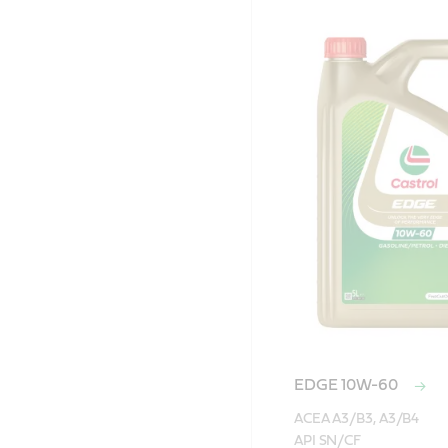
EDGE 10W-60
ACEA A3/B3, A3/B4

API SN/CF
