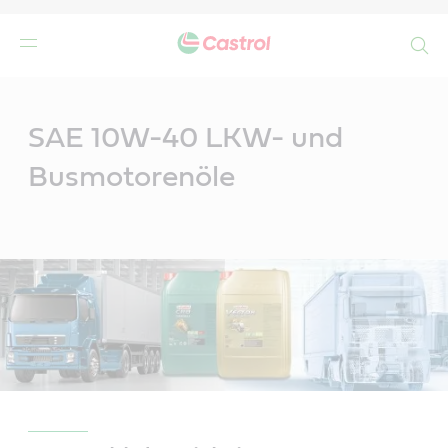
Search
Main
Content
r
SAE 10W-40 LKW- und
Busmotorenöle