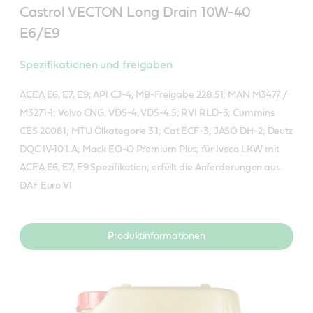
Castrol VECTON Long Drain 10W-40
E6/E9
Spezifikationen und freigaben
ACEA E6, E7, E9; API CJ-4; MB-Freigabe 228.51; MAN M3477 /
M3271-1; Volvo CNG, VDS-4, VDS-4.5; RVI RLD-3; Cummins
CES 20081; MTU Ölkategorie 3.1; Cat ECF-3; JASO DH-2; Deutz
DQC IV-10 LA; Mack EO-O Premium Plus; für Iveco LKW mit
ACEA E6, E7, E9 Spezifikation; erfüllt die Anforderungen aus
DAF Euro VI
Produktinformationen