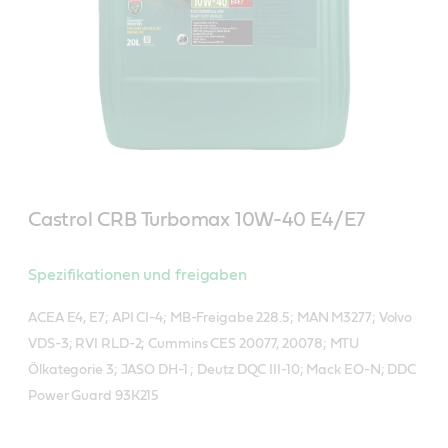
Castrol CRB Turbomax 10W-40 E4/E7
Spezifikationen und freigaben
ACEA E4, E7; API CI-4; MB-Freigabe 228.5; MAN M3277; Volvo
VDS-3; RVI RLD-2; Cummins CES 20077, 20078; MTU
Ölkategorie 3; JASO DH-1 ; Deutz DQC III-10; Mack EO-N; DDC
Power Guard 93K215