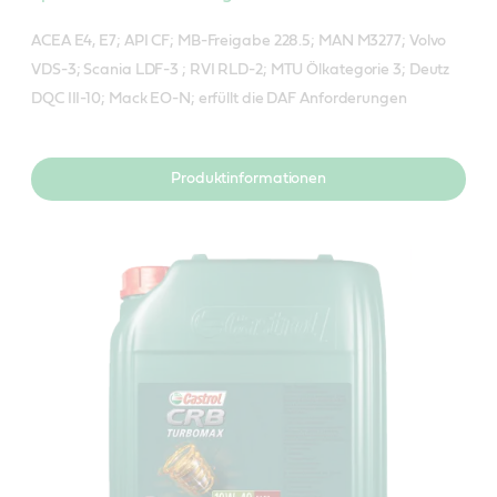
ACEA E4, E7; API CF; MB-Freigabe 228.5; MAN M3277; Volvo
VDS-3; Scania LDF-3 ; RVI RLD-2; MTU Ölkategorie 3; Deutz
DQC III-10; Mack EO-N; erfüllt die DAF Anforderungen
Produktinformationen