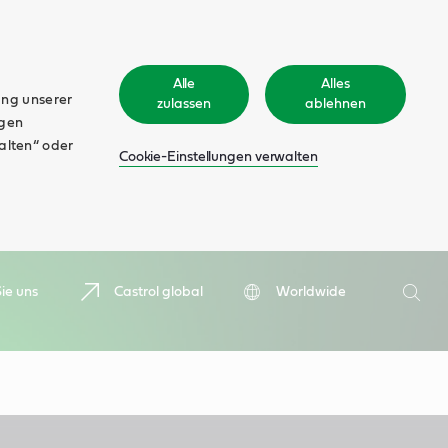
Alle
Alles
ung unserer
zulassen
ablehnen
ngen
walten“ oder
Cookie-Einstellungen verwalten
Suche
ie uns
Castrol global
Worldwide
Such