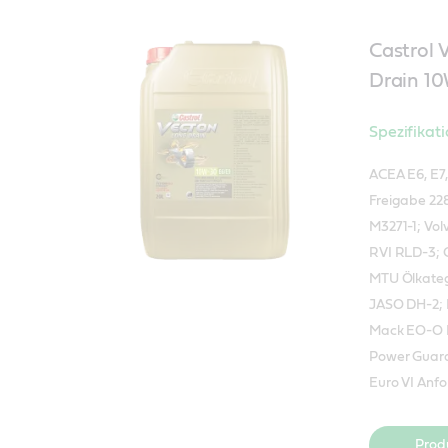
Castrol
Drain 1
Spezifikat
ACEA E6, E7,
Freigabe 22
M3271-1; Vol
RVI RLD-3; 
MTU Ölkatego
JASO DH-2; 
Mack EO-O 
Power Guard 
Euro VI Anf
Prod