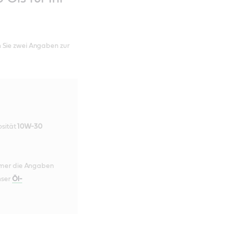
 Sie zwei Angaben zur
osität
10W-30
mmer die Angaben
nser
Öl-