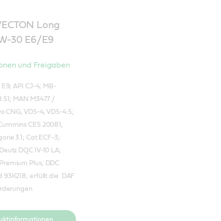
 VECTON Long
0W-30 E6/E9
ionen und Freigaben
 E9; API CJ-4; MB-
8.51; MAN M3477 /
vo CNG, VDS-4, VDS-4.5;
Cummins CES 20081;
rie 3.1; Cat ECF-3;
Deutz DQC IV-10 LA;
Premium Plus; DDC
93K218; erfüllt die DAF
orderungen
uktinformationen