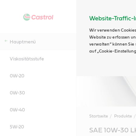
Website-Traffic-
Wir verwenden Cookies
Website zu erfassen un
Hauptmenü
verwalten“ können Sie s
auf „Cookie-Einstellun
Viskositätsstufe
0W-20
0W-30
0W-40
Startseite
Produkte
5W-20
Main
SAE 10W-30 L
Content