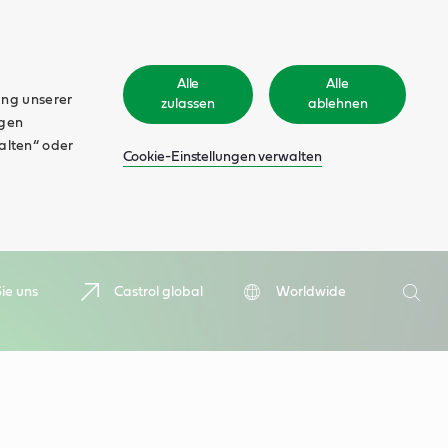
Alle
Alle
ung unserer
zulassen
ablehnen
ngen
walten“ oder
Cookie-Einstellungen verwalten
Suche
ie uns
Castrol global
Worldwide
Such