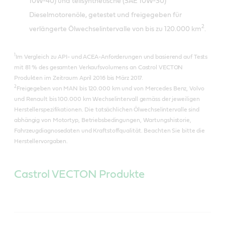
10W-40) und teilsynthetische (SAE 10W-30)
Dieselmotorenöle, getestet und freigegeben für
2
verlängerte Ölwechselintervalle von bis zu 120.000 km
.
1
Im Vergleich zu API- und ACEA-Anforderungen und basierend auf Tests
mit 81 % des gesamten Verkaufsvolumens an Castrol VECTON
Produkten im Zeitraum April 2016 bis März 2017.
2
Freigegeben von MAN bis 120.000 km und von Mercedes Benz, Volvo
und Renault bis 100.000 km Wechselintervall gemäss der jeweiligen
Herstellerspezifikationen. Die tatsächlichen Ölwechselintervalle sind
abhängig von Motortyp, Betriebsbedingungen, Wartungshistorie,
Fahrzeugdiagnosedaten und Kraftstoffqualität. Beachten Sie bitte die
Herstellervorgaben.
Castrol VECTON Produkte