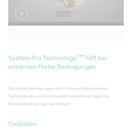
Volvo VDS-4.5
Meets - Ford WSS-M2C171-F1
Nützliche Ressourcen
Produktdatenblätter
TM
System Pro Technology
hilft bei
extremen Motor Bedingungen
Sicherheitsdatenblatt
Die harten Bedingungen durch höhere Drehmomente,
Temperaturen und Druckverhältnisse können folgende
Betriebsbedingungen verstärken:
Oxidation