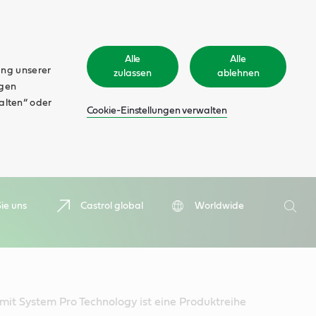
Alle
Alle
ung unserer
zulassen
ablehnen
ngen
walten“ oder
Cookie-Einstellungen verwalten
Suche
ie uns
Castrol global
Worldwide
Such
it System Pro Technology ist eine Produktreihe