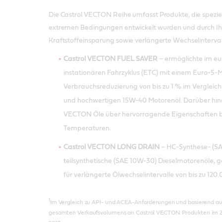
Die Castrol VECTON Reihe umfasst Produkte, die speziell
extremen Bedingungen entwickelt wurden und durch Ihr
Kraftstoffeinsparung sowie verlängerte Wechselinterva
Castrol VECTON FUEL SAVER
– ermöglichte im e
instationären Fahrzyklus (ETC) mit einem Euro-5-
Verbrauchsreduzierung von bis zu 1 % im Verglei
und hochwertigen 15W-40 Motorenöl. Darüber hin
VECTON Öle über hervorragende Eigenschaften b
Temperaturen.
Castrol VECTON LONG DRAIN
– HC-Synthese- (S
teilsynthetische (SAE 10W-30) Dieselmotorenöle, 
für verlängerte Ölwechselintervalle von bis zu 120
1
Im Vergleich zu API- und ACEA-Anforderungen und basierend auf
gesamten Verkaufsvolumens an Castrol VECTON Produkten im Ze