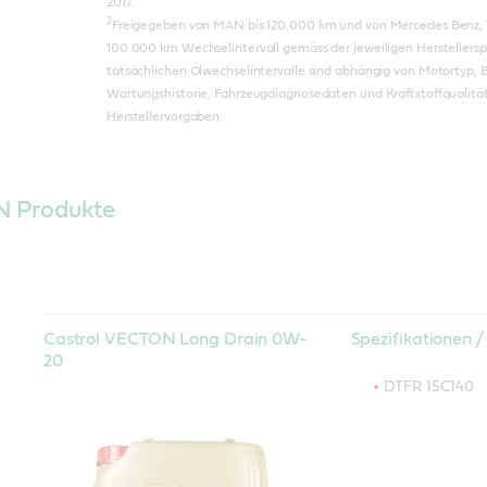
2017.
2
Freigegeben von MAN bis 120.000 km und von Mercedes Benz, V
100.000 km Wechselintervall gemäss der jeweiligen Herstellerspe
tatsächlichen Ölwechselintervalle sind abhängig von Motortyp,
Wartungshistorie, Fahrzeugdiagnosedaten und Kraftstoffqualität
Herstellervorgaben.
N Produkte
Castrol VECTON Long Drain 0W-
Spezifikationen 
20
DTFR 15C140