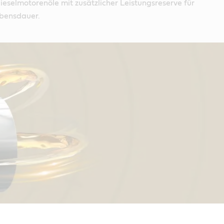
 Dieselmotorenöle mit zusätzlicher Leistungsreserve für
ebensdauer.