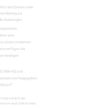
 für den Einsatz unter
en Beitrag zur
lle überzeugen.
uropäischen
Motor eine
ch zu einem modernen
aus verfügen die
ei niedrigen
AE 10W-40) und
getestet und freigegeben
2
.000 km
.
 Tests mit 81 % des
itraum April 2016 bis März