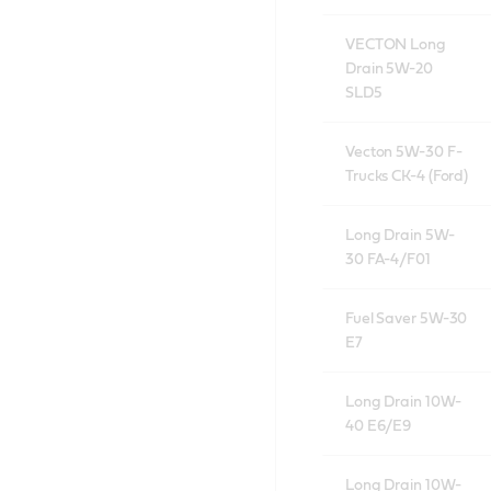
VECTON Long
Drain 5W-20
SLD5
Vecton 5W-30 F-
Trucks CK-4 (Ford)
Long Drain 5W-
30 FA-4/F01
Fuel Saver 5W-30
E7
Long Drain 10W-
40 E6/E9
Long Drain 10W-