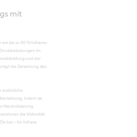
lgs mit
ein bis zu 30 % höheres
 Druckbelastungen im
tandsbildung und der
unigt die Zersetzung des
e zusätzliche
lzersetzung, indem sie
r Neutralisierung
eraturen die Viskosität
Öls bei – für höhere