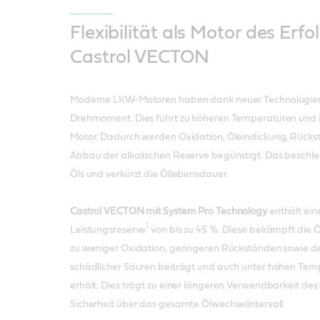
Flexibilität als Motor des Erfo
Castrol VECTON
Moderne LKW-Motoren haben dank neuer Technologien 
Drehmoment. Dies führt zu höheren Temperaturen und
Motor. Dadurch werden Oxidation, Öleindickung, Rücks
Abbau der alkalischen Reserve begünstigt. Das beschle
Öls und verkürzt die Öllebensdauer.
Castrol VECTON mit System Pro Technology
enthält ein
1
Leistungsreserve
von bis zu 45 %. Diese bekämpft die Ö
zu weniger Oxidation, geringeren Rückständen sowie de
schädlicher Säuren beiträgt und auch unter hohen Temp
erhält. Dies trägt zu einer längeren Verwendbarkeit des 
Sicherheit über das gesamte Ölwechselintervall.