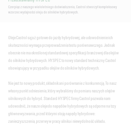
Czerpiąc z naszego wieloletniego doświadczenia, Castrol stworzył kompleksowy
wzorzec wydajności oleju do silników hybrydowych.
Oleje Castrol są już gotowe do jazdy hybrydowej, ale udowodnienie ich
skuteczności wymaga przeprowadzenia testu porównawczego. Jednak
obecnie nie ma określonej standardowej specyfikacji branżowej dla olejów
do silników hybrydowych. HYSPEC to nowy standard techniczny Castrol
obowiązujący w przypadku olejów do silników hybrydowych.
Nie jest to nowy produkt, składnik ani porównanie z konkurencją. To nasz
własny punkt odniesienia, który wybraliśmy do pomiaru naszych olejów
silnikowych do hybryd. Standard HYSPEC firmy Castrol pozwala nam
udowodnić, że nasze oleje do napędów hybrydowych są odporne na trzy
główne wyzwania, przed którymi stoją napędy hybrydowe:
zanieczyszczenia, przerwy w pracy silnika i niewydolność układu.