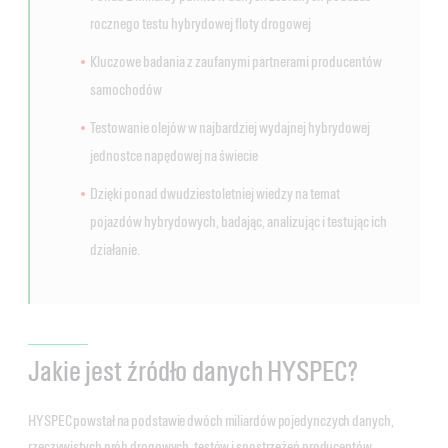
rocznego testu hybrydowej floty drogowej
Kluczowe badania z zaufanymi partnerami producentów
samochodów
Testowanie olejów w najbardziej wydajnej hybrydowej
jednostce napędowej na świecie
Dzięki ponad dwudziestoletniej wiedzy na temat
pojazdów hybrydowych, badając, analizując i testując ich
działanie.
Jakie jest źródło danych HYSPEC?
HYSPEC powstał na podstawie dwóch miliardów pojedynczych danych,
rzeczywistych prób drogowych, testów i spostrzeżeń producentów