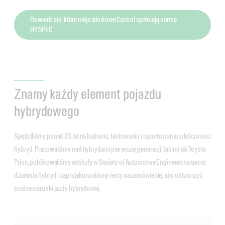
Dowiedz się, które oleje silnikowe Castrol spełniają normę
HYSPEC
Znamy każdy element pojazdu
hybrydowego
Spędziliśmy ponad 25 lat na badaniu, testowaniu i raportowaniu właściwości
hybryd. Pracowaliśmy nad hybrydami pierwszej generacji, takimi jak Toyota
Prius, publikowaliśmy artykuły w Society of Automotive Engineers na temat
działania hybryd i zaprojektowaliśmy testy na zamówienie, aby odtworzyć
trudne warunki jazdy hybrydowej.