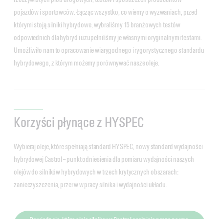
pojazdów i sportowców. Łącząc wszystko, co wiemy o wyzwaniach, przed
którymi stoją silniki hybrydowe, wybraliśmy 15 branżowych testów
odpowiednich dla hybryd i uzupełniliśmy je własnymi oryginalnymi testami.
Umożliwiło nam to opracowanie wiarygodnego i rygorystycznego standardu
hybrydowego, z którym możemy porównywać nasze oleje.
Korzyści płynące z HYSPEC
Wybieraj oleje, które spełniają standard HYSPEC, nowy standard wydajności
hybrydowej Castrol – punkt odniesienia dla pomiaru wydajności naszych
olejów do silników hybrydowych w trzech krytycznych obszarach:
zanieczyszczenia, przerw w pracy silnika i wydajności układu.