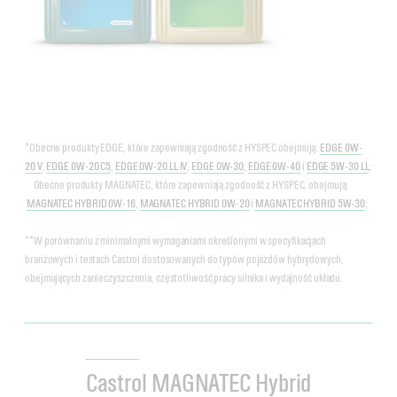
*Obecne produkty EDGE, które zapewniają zgodność z HYSPEC obejmują:
EDGE 0W-
20 V
,
EDGE 0W-20 C5
,
EDGE 0W-20 LL IV
,
EDGE 0W-30
,
EDGE 0W-40
i
EDGE 5W-30 LL
;
Obecne produkty MAGNATEC, które zapewniają zgodność z HYSPEC, obejmują:
MAGNATEC HYBRID 0W-16
,
MAGNATEC HYBRID 0W-20
i
MAGNATEC HYBRID 5W-30
;
**W porównaniu z minimalnymi wymaganiami określonymi w specyfikacjach
branżowych i testach Castrol dostosowanych do typów pojazdów hybrydowych,
obejmujących zanieczyszczenia, częstotliwość pracy silnika i wydajność układu.
Castrol MAGNATEC Hybrid