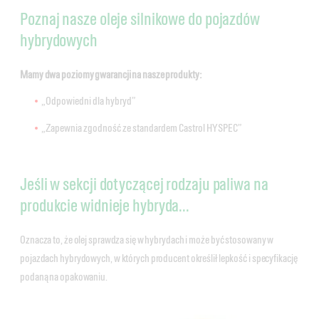
Poznaj nasze oleje silnikowe do pojazdów
hybrydowych
Mamy dwa poziomy gwarancji na nasze produkty:
„Odpowiedni dla hybryd”
„Zapewnia zgodność ze standardem Castrol HYSPEC”
Jeśli w sekcji dotyczącej rodzaju paliwa na
produkcie widnieje hybryda...
Oznacza to, że olej sprawdza się w hybrydach i może być stosowany w
pojazdach hybrydowych, w których producent określił lepkość i specyfikację
podaną na opakowaniu.