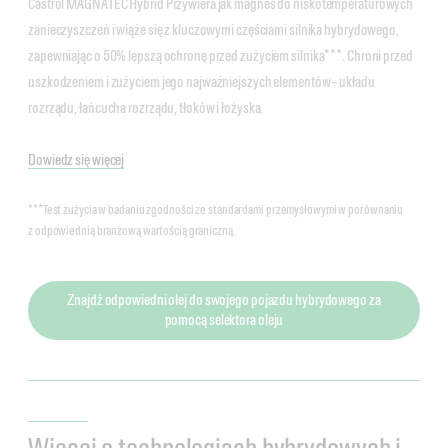
Castrol MAGNATEC Hybrid Przywiera jak magnes do niskotemperaturowych
zanieczyszczeń i wiąże się z kluczowymi częściami silnika hybrydowego,
zapewniając o 50% lepszą ochronę przed zużyciem silnika***. Chroni przed
uszkodzeniem i zużyciem jego najważniejszych elementów – układu
rozrządu, łańcucha rozrządu, tłoków i łożyska.
Dowiedz się więcej
***Test zużycia w badaniu zgodności ze standardami przemysłowymi w porównaniu
z odpowiednią branżową wartością graniczną.
Znajdź odpowiedni olej do swojego pojazdu hybrydowego za
pomocą selektora oleju