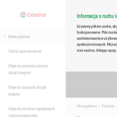
Informacje o ruchu i
Używamy plików cookie, aby 
funkcjonowanie. Pliki cook
Menu główne
zainteresowaniom użytkowni
społecznościowych. Możesz 
nimi osobno, klikając opcję
Silniki samochodowe
Oleje do automatycznych
skrzyń biegów
Oleje do ręcznych skrzyń
biegów
Strona główna
Produkty
Oleje do mostów napędowych
i oleje uniwersalne
Main