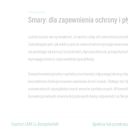
Smary: dla zapewnienia ochrony i pł
Ludzie często nie są świadomi, że oprócz oleju ich samochód potrze
Zadziwiające jest, jak wiele części w samochodzie wymaga smarowani
nie poddając się korozji. Łożyska kół, złącza podwozia, przeguby kul
wymagają smaru o odpowiedniej specyfikacji.
Smary konwencjonalne i syntetyczne również odgrywają istotną rolę
bezszelestne funkcjonowanie zawiasów drzwi i maski. Dlatego też Ca
uniwersalnych i specjalistycznych smarów syntetycznych. W kwesti
konwencjonalnych smarów łożyskowych mamy odpowiedź na Twoje
Castrol LMX Li-Komplexfett
Spełnia lub przekrac