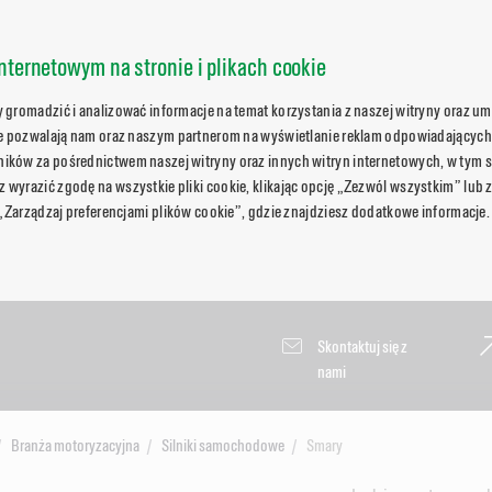
nternetowym na stronie i plikach cookie
gromadzić i analizować informacje na temat korzystania z naszej witryny oraz umo
ie pozwalają nam oraz naszym partnerom na wyświetlanie reklam odpowiadających
ków za pośrednictwem naszej witryny oraz innych witryn internetowych, w tym s
wyrazić zgodę na wszystkie pliki cookie, klikając opcję „Zezwól wszystkim” lub 
 „Zarządzaj preferencjami plików cookie”, gdzie znajdziesz dodatkowe informacje.
Skontaktuj się z
nami
Branża motoryzacyjna
Silniki samochodowe
Smary