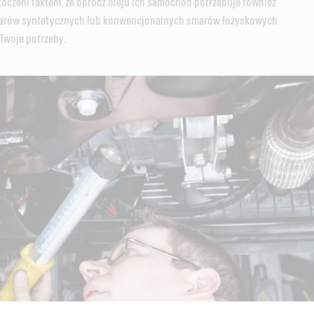
koczeni faktem, że oprócz oleju ich samochód potrzebuje również
marów syntetycznych lub konwencjonalnych smarów łożyskowych
woje potrzeby.