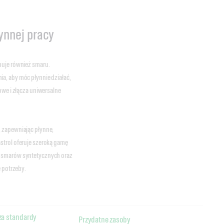
ynnej pracy
buje również smaru.
a, aby móc płynnie działać,
owe i złącza uniwersalne
, zapewniając płynne,
strol oferuje szeroką gamę
i smarów syntetycznych oraz
 potrzeby.
za standardy
Przydatne zasoby