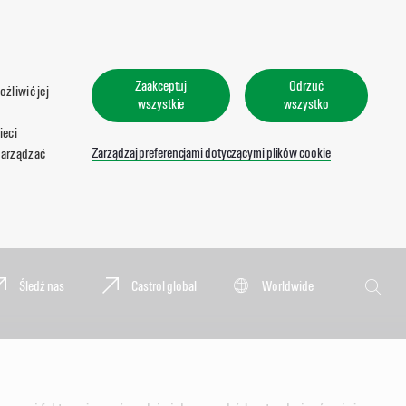
Zaakceptuj
Odrzuć
żliwić jej
wszystkie
wszystko
ieci
Zarządzaj preferencjami dotyczącymi plików cookie
zarządzać
Wyszukaj
Śledź nas
Castrol global
Worldwide
Wyszu