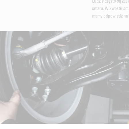
Ludzie często są zas
smaru. W kwestii s
mamy odpowiedź na T