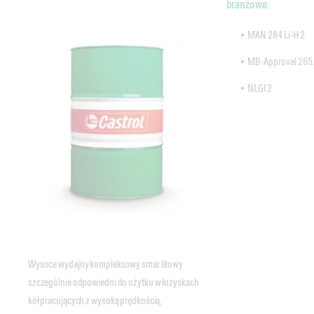
branżowe:
MAN 284 Li-H 2
MB-Approval 265
NLGI 2
Wysoce wydajny kompleksowy smar litowy
szczególnie odpowiedni do użytku w łożyskach
kół pracujących z wysoką prędkością,