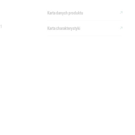
Karta danych produktu
.1
Karta charakterystyki