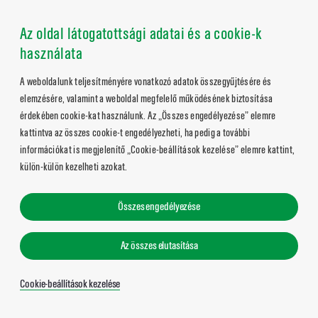
Az oldal látogatottsági adatai és a cookie-k
használata
A weboldalunk teljesítményére vonatkozó adatok összegyűjtésére és
elemzésére, valamint a weboldal megfelelő működésének biztosítása
érdekében cookie-kat használunk. Az „Összes engedélyezése” elemre
kattintva az összes cookie-t engedélyezheti, ha pedig a további
információkat is megjelenítő „Cookie-beállítások kezelése” elemre kattint,
külön-külön kezelheti azokat.
Összes engedélyezése
Az összes elutasítása
Cookie-beállítások kezelése