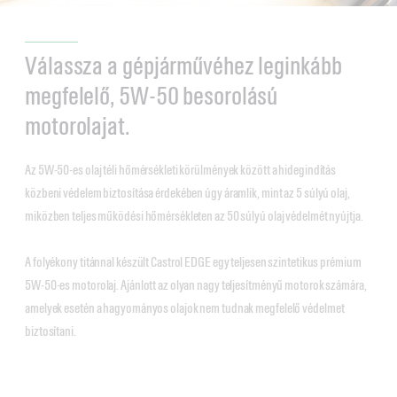
Válassza a gépjárművéhez leginkább
megfelelő, 5W-50 besorolású
motorolajat.
Az 5W-50-es olaj téli hőmérsékleti körülmények között a hidegindítás
közbeni védelem biztosítása érdekében úgy áramlik, mint az 5 súlyú olaj,
miközben teljes működési hőmérsékleten az 50 súlyú olaj védelmét nyújtja.
A folyékony titánnal készült Castrol EDGE egy teljesen szintetikus prémium
5W-50-es motorolaj. Ajánlott az olyan nagy teljesítményű motorok számára,
amelyek esetén a hagyományos olajok nem tudnak megfelelő védelmet
biztosítani.