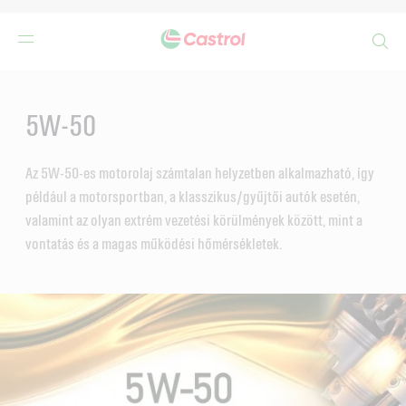
Search
Main
Content
5W-50
Az 5W-50-es motorolaj számtalan helyzetben alkalmazható, így
például a motorsportban, a klasszikus/gyűjtői autók esetén,
valamint az olyan extrém vezetési körülmények között, mint a
vontatás és a magas működési hőmérsékletek.