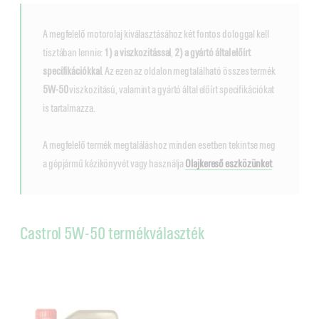
A megfelelő motorolaj kiválasztásához két fontos dologgal kell
tisztában lennie:
1) a viszkozitással
,
2) a gyártó által előírt
specifikációkkal
. Az ezen az oldalon megtalálható összes termék
5W-50
viszkozitású, valamint a gyártó által előírt specifikációkat
is tartalmazza.
A megfelelő termék megtaláláshoz minden esetben tekintse meg
a gépjármű kézikönyvét vagy használja
Olajkereső eszközünket
.
Castrol 5W-50 termékválaszték