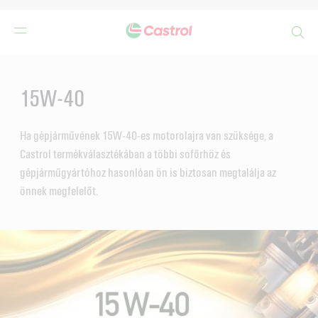
Search
Main
Content
15W-40
Ha gépjárművének 15W-40-es motorolajra van szüksége, a
Castrol termékválasztékában a többi sofőrhöz és
gépjárműgyártóhoz hasonlóan ön is biztosan megtalálja az
önnek megfelelőt.