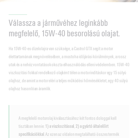
Válassza a járművéhez leginkább
megfelelő, 15W-40 besorolású olajat.
Ha 15W-40-es dízelolajra van szüksége, a Castrol GTX segít a motor
élettartamának megnövelésében, a mostoha időjárási körülmények, a rossz
utak és a nehéz vontatások okozta elhasználódás elleni védelemben. 15W-40
viszkozitási fokkal rendelkező olajként télen a motorindításkor egy 15 súlyú
olajhoz, de amint a motor eléri a teljes működési hőmérsékletet, egy 40 súlyú
olajhoz hasonlóan áramlik.
A megfelelő motorolaj kiválasztásához két fontos dologgal kell
tisztában lennie:
1) a viszkozitással
,
2) a gyártó által előírt
specifikációkkal
. Az ezen az oldalon megtalálható összes termék