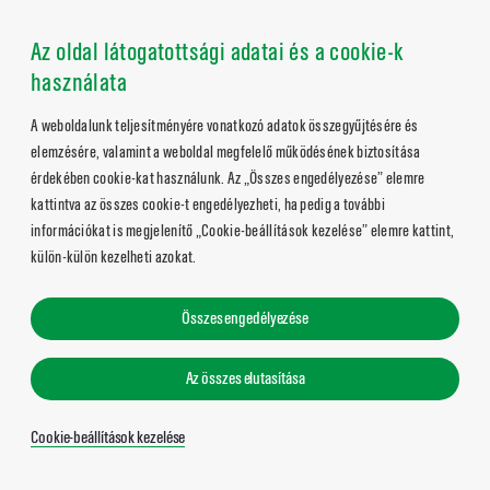
Az oldal látogatottsági adatai és a cookie-k
használata
A weboldalunk teljesítményére vonatkozó adatok összegyűjtésére és
elemzésére, valamint a weboldal megfelelő működésének biztosítása
érdekében cookie-kat használunk. Az „Összes engedélyezése” elemre
kattintva az összes cookie-t engedélyezheti, ha pedig a további
információkat is megjelenítő „Cookie-beállítások kezelése” elemre kattint,
külön-külön kezelheti azokat.
Összes engedélyezése
Az összes elutasítása
Cookie-beállítások kezelése