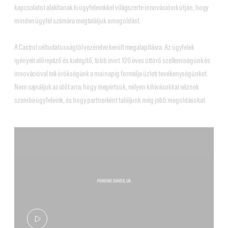
kapcsolatot alakítanak ki ügyfeleinkkel világszerte innovációink útján, hogy
minden ügyfél számára megtaláljuk a megoldást.
A Castrol céltudatosságtól vezérelve került megalapításra. Az ügyfelek
igényeit előrejelző és kielégítő, több mint 120 éves úttörő szellemiségünk és
innovációval teli örökségünk a mai napig formálja üzleti tevékenységünket.
Nem sajnáljuk az időt arra, hogy megértsük, milyen kihívásokkal néznek
szembe ügyfeleink, és hogy partnerként találjunk még jobb megoldásokat.