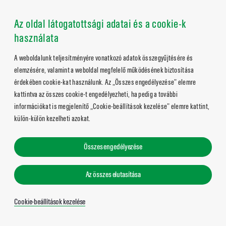
Az oldal látogatottsági adatai és a cookie-k
használata
A weboldalunk teljesítményére vonatkozó adatok összegyűjtésére és
elemzésére, valamint a weboldal megfelelő működésének biztosítása
érdekében cookie-kat használunk. Az „Összes engedélyezése” elemre
kattintva az összes cookie-t engedélyezheti, ha pedig a további
információkat is megjelenítő „Cookie-beállítások kezelése” elemre kattint,
külön-külön kezelheti azokat.
Összes engedélyezése
Az összes elutasítása
Cookie-beállítások kezelése