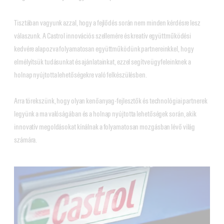
Tisztában vagyunk azzal, hogy a fejlődés során nem minden kérdésre lesz
válaszunk. A Castrol innovációs szellemére és kreatív együttműködési
kedvére alapozva folyamatosan együttműködünk partnereinkkel, hogy
elmélyítsük tudásunkat és ajánlatainkat, ezzel segítve ügyfeleinknek a
holnap nyújtotta lehetőségekre való felkészülésben.
Arra törekszünk, hogy olyan kenőanyag-fejlesztők és technológiai partnerek
legyünk a ma valóságában és a holnap nyújtotta lehetőségek során, akik
innovatív megoldásokat kínálnak a folyamatosan mozgásban lévő világ
számára.