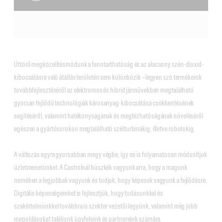
Úttörő megközelítésmódunk a fenntarthatóság és az alacsony szén-dioxid-
kibocsátásra való átállás területén sem különbözik
–
legyen szó termékeink
továbbfejlesztéséről az elektromos és hibrid járművekben megtalálható
gyorsan fejlődő technológiák károsanyag-kibocsátása csökkentésének
segítéséről, valamint hatékonyságának és megbízhatóságának növeléséről
egészen a gyártósorokon megtalálható szélturbinákig, illetve robotokig.
A változás egyre gyorsabban megy végbe, így mi is folyamatosan módosítjuk
üzletmenetünket. A Castrolnál büszkék vagyunk arra, hogy a magunk
nemében a legjobbak vagyunk és tudjuk, hogy képesek vagyunk a fejlődésre.
Digitális képességeinket is fejlesztjük, hogy tudásunkkal és
szakértelmünkkel továbbra is szektor vezetői legyünk, valamint még jobb
megoldásokat találjunk ügyfeleink és partnereink számára.