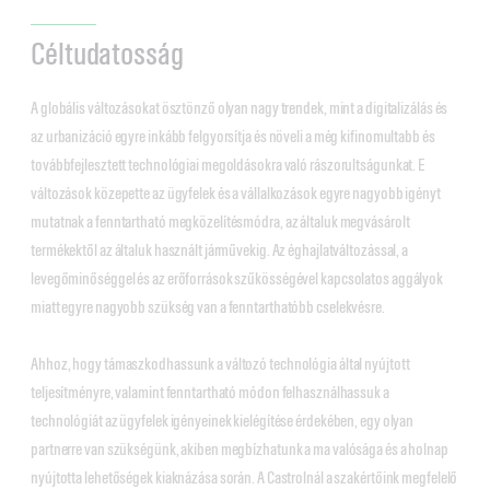
Céltudatosság
A globális változásokat ösztönző olyan nagy trendek, mint a digitalizálás és
az urbanizáció egyre inkább felgyorsítja és növeli a még kifinomultabb és
továbbfejlesztett technológiai megoldásokra való rászorultságunkat. E
változások közepette az ügyfelek és a vállalkozások egyre nagyobb igényt
mutatnak a fenntartható megközelítésmódra, az általuk megvásárolt
termékektől az általuk használt járművekig. Az éghajlatváltozással, a
levegőminőséggel és az erőforrások szűkösségével kapcsolatos aggályok
miatt egyre nagyobb szükség van a fenntarthatóbb cselekvésre.
Ahhoz, hogy támaszkodhassunk a változó technológia által nyújtott
teljesítményre, valamint fenntartható módon felhasználhassuk a
technológiát az ügyfelek igényeinek kielégítése érdekében, egy olyan
partnerre van szükségünk, akiben megbízhatunk a ma valósága és a holnap
nyújtotta lehetőségek kiaknázása során. A Castrolnál a szakértőink megfelelő